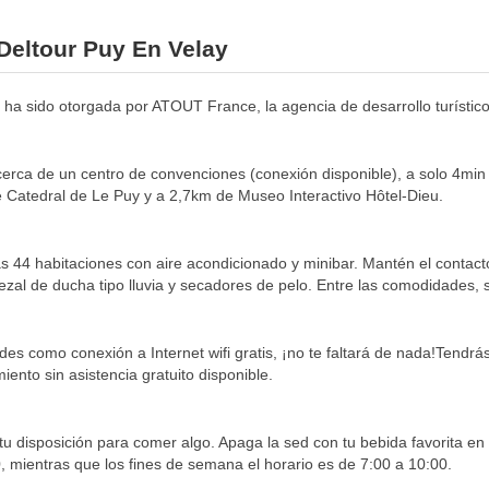
 Deltour Puy En Velay
nto ha sido otorgada por ATOUT France, la agencia de desarrollo turístic
cerca de un centro de convenciones (conexión disponible), a solo 4min
e Catedral de Le Puy y a 2,7km de Museo Interactivo Hôtel-Dieu.
s 44 habitaciones con aire acondicionado y minibar. Mantén el contacto 
zal de ducha tipo lluvia y secadores de pelo. Entre las comodidades, se 
 como conexión a Internet wifi gratis, ¡no te faltará de nada!Tendrás 
iento sin asistencia gratuito disponible.
tu disposición para comer algo. Apaga la sed con tu bebida favorita en 
0, mientras que los fines de semana el horario es de 7:00 a 10:00.