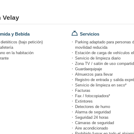
n Velay
mida y Bebida
Servicios
ietéticos (bajo petición)
Parking adaptado para personas 
afetería
movilidad reducida
no en la habitación
Estación de carga de vehículos el
rante
Servicio de limpieza diario
Zona TV / salón de uso comparti
Guardaequipaje
Almuerzos para llevar
Registro de entrada y salida expr
Servicio de limpieza en seco*
Facturas
Fax / fotocopiadora*
Extintores
Detectores de humo
Alarma de seguridad
Seguridad 24 horas
Cámaras de seguridad
Aire acondicionado
Prohibido fumar en todo el alojam