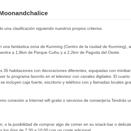
l Moonandchalice
 una clasificación siguiendo nuestros propios criterios.
en una fantástica zona de Kunming (Centro de la ciudad de Kunming),
cuentra a 1,8km de Parque Cuihu y a 2,2km de Pagoda del Oeste.
s 35 habitaciones con decoraciones diferentes, equipadas con minibar y 
r tu programa favorito en el televisor con canales digitales. El cuarto
e incluyen caja fuerte, escritorio y teléfono con y llamadas locales gra
mo conexión a Internet wifi gratis o servicios de conserjería.Tendrás un
, o la posibilidad de comprar algo de comer en su snack-bar o delicate
s los días de 7:30 a 10:00 con un coste adicional.