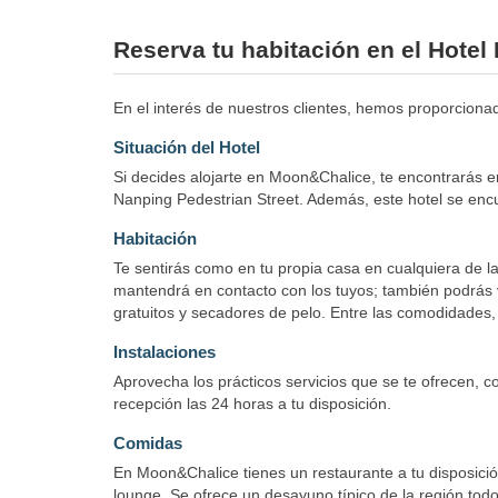
Reserva tu habitación en el Hote
En el interés de nuestros clientes, hemos proporcionado
Situación del Hotel
Si decides alojarte en Moon&Chalice, te encontrarás 
Nanping Pedestrian Street. Además, este hotel se en
Habitación
Te sentirás como en tu propia casa en cualquiera de la
mantendrá en contacto con los tuyos; también podrás ve
gratuitos y secadores de pelo. Entre las comodidades, s
Instalaciones
Aprovecha los prácticos servicios que se te ofrecen, co
recepción las 24 horas a tu disposición.
Comidas
En Moon&Chalice tienes un restaurante a tu disposición
lounge. Se ofrece un desayuno típico de la región todo