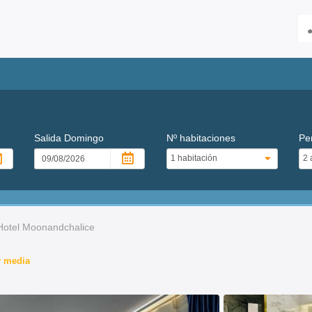
Salida
Domingo
Nº habitaciones
Pe
Hotel Moonandchalice
 y media