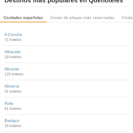
Destinos más populares en Quehoteles
Ciudades españolas
Zonas de playas más reservadas
Costa
A Coruña
71 hoteles
Albacete
19 hoteles
Alicante
125 hoteles
Almería
31 hoteles
Ávila
41 hoteles
Badajoz
16 hoteles