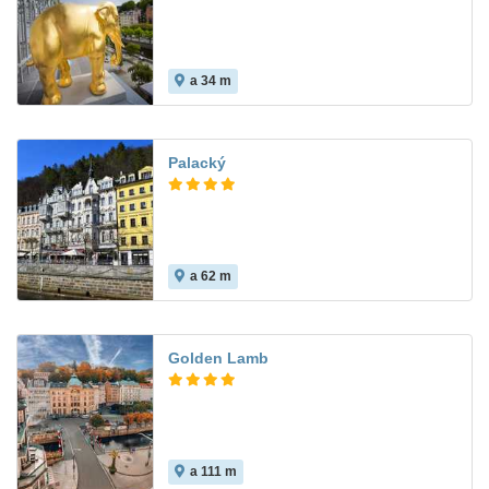
a 34 m
Palacký
a 62 m
Golden Lamb
a 111 m