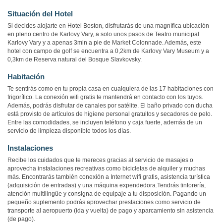
Situación del Hotel
Si decides alojarte en Hotel Boston, disfrutarás de una magnífica ubicación
en pleno centro de Karlovy Vary, a solo unos pasos de Teatro municipal
Karlovy Vary y a apenas 3min a pie de Market Colonnade. Además, este
hotel con campo de golf se encuentra a 0,2km de Karlovy Vary Museum y a
0,3km de Reserva natural del Bosque Slavkovsky.
Habitación
Te sentirás como en tu propia casa en cualquiera de las 17 habitaciones con
frigorífico. La conexión wifi gratis te mantendrá en contacto con los tuyos.
Además, podrás disfrutar de canales por satélite. El baño privado con ducha
está provisto de artículos de higiene personal gratuitos y secadores de pelo.
Entre las comodidades, se incluyen teléfono y caja fuerte, además de un
servicio de limpieza disponible todos los días.
Instalaciones
Recibe los cuidados que te mereces gracias al servicio de masajes o
aprovecha instalaciones recreativas como bicicletas de alquiler y muchas
más. Encontrarás también conexión a Internet wifi gratis, asistencia turística
(adquisición de entradas) y una máquina expendedora.Tendrás tintorería,
atención multilingüe y consigna de equipaje a tu disposición. Pagando un
pequeño suplemento podrás aprovechar prestaciones como servicio de
transporte al aeropuerto (ida y vuelta) de pago y aparcamiento sin asistencia
(de pago).