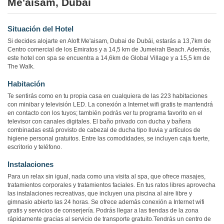
Me'aisam, Dubai
Situación del Hotel
Si decides alojarte en Aloft Me'aisam, Dubai de Dubái, estarás a 13,7km de
Centro comercial de los Emiratos y a 14,5 km de Jumeirah Beach. Además,
este hotel con spa se encuentra a 14,6km de Global Village y a 15,5 km de
The Walk.
Habitación
Te sentirás como en tu propia casa en cualquiera de las 223 habitaciones
con minibar y televisión LED. La conexión a Internet wifi gratis te mantendrá
en contacto con los tuyos; también podrás ver tu programa favorito en el
televisor con canales digitales. El baño privado con ducha y bañera
combinadas está provisto de cabezal de ducha tipo lluvia y artículos de
higiene personal gratuitos. Entre las comodidades, se incluyen caja fuerte,
escritorio y teléfono.
Instalaciones
Para un relax sin igual, nada como una visita al spa, que ofrece masajes,
tratamientos corporales y tratamientos faciales. En tus ratos libres aprovecha
las instalaciones recreativas, que incluyen una piscina al aire libre y
gimnasio abierto las 24 horas. Se ofrece además conexión a Internet wifi
gratis y servicios de conserjería. Podrás llegar a las tiendas de la zona
rápidamente gracias al servicio de transporte gratuito.Tendrás un centro de