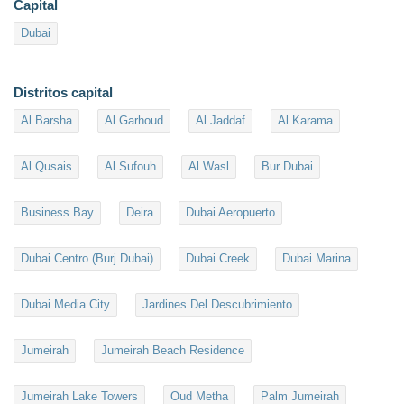
Capital
Dubai
Distritos capital
Al Barsha
Al Garhoud
Al Jaddaf
Al Karama
Al Qusais
Al Sufouh
Al Wasl
Bur Dubai
Business Bay
Deira
Dubai Aeropuerto
Dubai Centro (Burj Dubai)
Dubai Creek
Dubai Marina
Dubai Media City
Jardines Del Descubrimiento
Jumeirah
Jumeirah Beach Residence
Jumeirah Lake Towers
Oud Metha
Palm Jumeirah