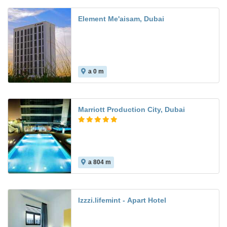
Element Me'aisam, Dubai
a 0 m
Marriott Production City, Dubai
a 804 m
Izzzi.lifemint - Apart Hotel