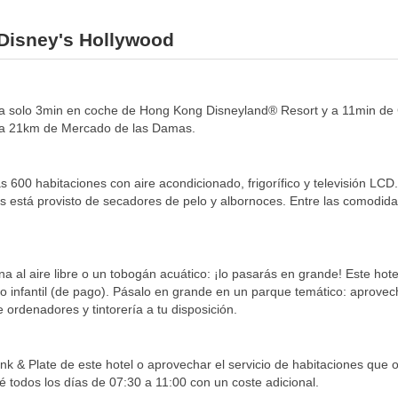
 Disney's Hollywood
, a solo 3min en coche de Hong Kong Disneyland® Resort y a 11min de C
 a 21km de Mercado de las Damas.
 600 habitaciones con aire acondicionado, frigorífico y televisión LCD.
está provisto de secadores de pelo y albornoces. Entre las comodidades
na al aire libre o un tobogán acuático: ¡lo pasarás en grande! Este hot
dado infantil (de pago). Pásalo en grande en un parque temático: aprovec
 ordenadores y tintorería a tu disposición.
k & Plate de este hotel o aprovechar el servicio de habitaciones que o
é todos los días de 07:30 a 11:00 con un coste adicional.