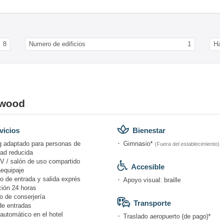
8
Numero de edificios
1
H
ywood
vicios
Bienestar
g adaptado para personas de
Gimnasio*
(Fuera del establecimiento)
dad reducida
V / salón de uso compartido
Accesible
equipaje
o de entrada y salida exprés
Apoyo visual: braille
ión 24 horas
o de conserjería
Transporte
de entradas
automático en el hotel
Traslado aeropuerto (de pago)*