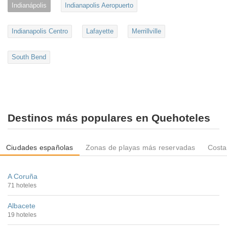
Indianápolis
Indianapolis Aeropuerto
Indianapolis Centro
Lafayette
Merrillville
South Bend
Destinos más populares en Quehoteles
Ciudades españolas
Zonas de playas más reservadas
Costa
A Coruña
71 hoteles
Albacete
19 hoteles