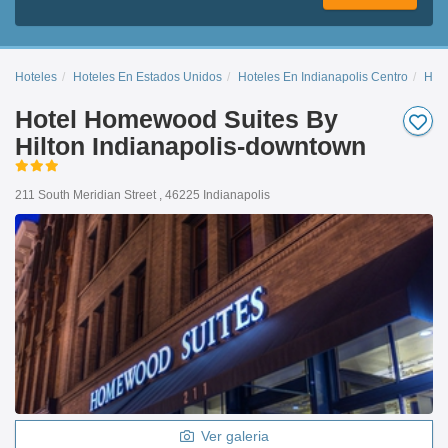
Hoteles
Hoteles En Estados Unidos
Hoteles En Indianapolis Centro
Hote
Hotel Homewood Suites By
Hilton Indianapolis-downtown
211 South Meridian Street , 46225 Indianapolis
Ver galeria