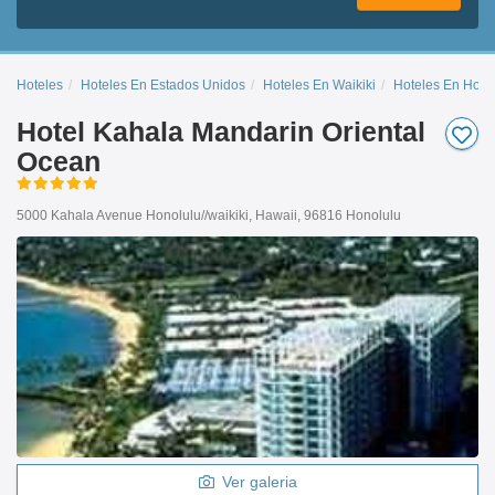
Hoteles
Hoteles En Estados Unidos
Hoteles En Waikiki
Hoteles En Hono
Hotel Kahala Mandarin Oriental
Ocean
5000 Kahala Avenue Honolulu//waikiki, Hawaii, 96816 Honolulu
Ver galeria