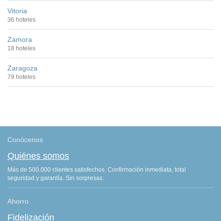
Vitoria
36 hoteles
Zamora
18 hoteles
Zaragoza
79 hoteles
Conócenos
Quiénes somos
Más de 500.000 clientes satisfechos. Confirmación inmediata, total
seguridad y garantía. Sin sorpresas.
Ahorro
Fidelización