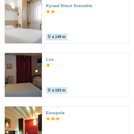
Kyriad Direct Grenoble
a 149 m
Lux
a 193 m
Europole