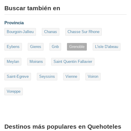
Buscar también en
Provincia
Bourgoin-Jallieu
Chanas
Chasse Sur Rhone
Eybens
Gieres
Gnb
Grenoble
L'isle D'abeau
Meylan
Moirans
Saint Quentin Fallavier
Saint-Egreve
Seyssins
Vienne
Voiron
Voreppe
Destinos más populares en Quehoteles