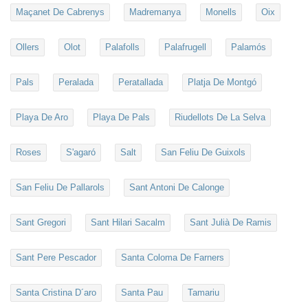
Maçanet De Cabrenys
Madremanya
Monells
Oix
Ollers
Olot
Palafolls
Palafrugell
Palamós
Pals
Peralada
Peratallada
Platja De Montgó
Playa De Aro
Playa De Pals
Riudellots De La Selva
Roses
S'agaró
Salt
San Feliu De Guixols
San Feliu De Pallarols
Sant Antoni De Calonge
Sant Gregori
Sant Hilari Sacalm
Sant Julià De Ramis
Sant Pere Pescador
Santa Coloma De Farners
Santa Cristina D´aro
Santa Pau
Tamariu