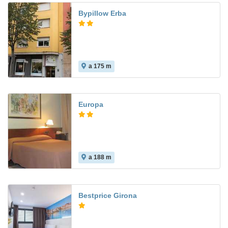
Bypillow Erba
a 175 m
8.0
Europa
a 188 m
Bestprice Girona