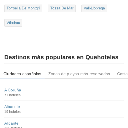
Torroella De Montgrí
Tossa De Mar
Vall-Llobrega
Viladrau
Destinos más populares en Quehoteles
Ciudades españolas
Zonas de playas más reservadas
Costa
A Coruña
71 hoteles
Albacete
19 hoteles
Alicante