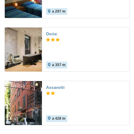
a 297 m
Doria
a 357 m
Assarotti
a 428 m
8.2