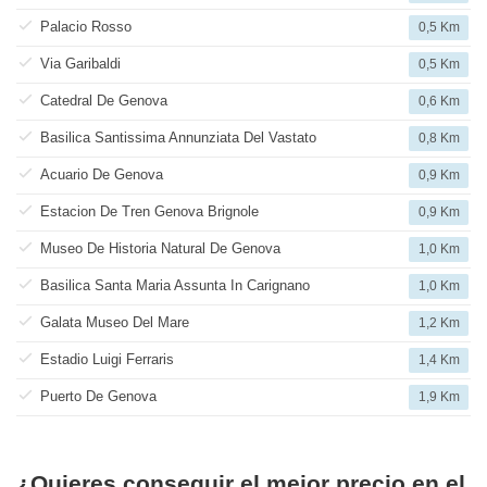
Palacio Rosso
0,5 Km
Via Garibaldi
0,5 Km
Catedral De Genova
0,6 Km
Basilica Santissima Annunziata Del Vastato
0,8 Km
Acuario De Genova
0,9 Km
Estacion De Tren Genova Brignole
0,9 Km
Museo De Historia Natural De Genova
1,0 Km
Basilica Santa Maria Assunta In Carignano
1,0 Km
Galata Museo Del Mare
1,2 Km
Estadio Luigi Ferraris
1,4 Km
Puerto De Genova
1,9 Km
¿Quieres conseguir el mejor precio en el