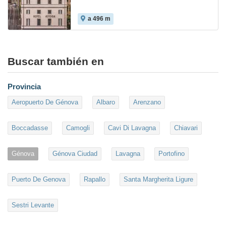
a 496 m
Buscar también en
Provincia
Aeropuerto De Génova
Albaro
Arenzano
Boccadasse
Camogli
Cavi Di Lavagna
Chiavari
Génova
Génova Ciudad
Lavagna
Portofino
Puerto De Genova
Rapallo
Santa Margherita Ligure
Sestri Levante