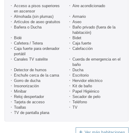
Acceso a pisos superiores
Aire acondicionado
en ascensor
Almohada (sin plumas)
Armario
Artículos de aseo gratuitos
Aseo
Bañera o Ducha
Baño privado (fuera de la
habitación)
Bidé
Bidet
Cafetera / Tetera
Caja fuerte
Caja fuerte para ordenador
Calefacción
portátil
Canales TV satelite
Cuerda de emergencia en el
baño
Detector de humos
Ducha
Enchufe cerca de la cama
Escritorio
Gorro de ducha
Hervidor eléctrico
Insonorización
Kit de baño
Minibar
Papel Higiénico
Reloj despertador
Secador de pelo
Tarjeta de acceso
Teléfono
Toallas
TV
TV de pantalla plana
Ver más habitaciones