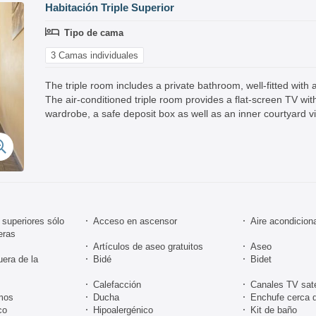
Habitación Triple Superior
Tipo de cama
3 Camas individuales
The triple room includes a private bathroom, well-fitted with 
The air-conditioned triple room provides a flat-screen TV wit
wardrobe, a safe deposit box as well as an inner courtyard vi
superiores sólo
Acceso en ascensor
Aire acondicion
eras
Artículos de aseo gratuitos
Aseo
uera de la
Bidé
Bidet
Calefacción
Canales TV sate
mos
Ducha
Enchufe cerca 
co
Hipoalergénico
Kit de baño