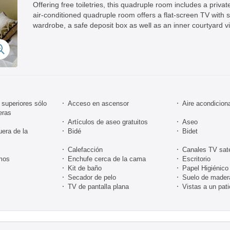
Offering free toiletries, this quadruple room includes a priva
air-conditioned quadruple room offers a flat-screen TV with s
wardrobe, a safe deposit box as well as an inner courtyard v
superiores sólo
Acceso en ascensor
Aire acondicion
eras
Artículos de aseo gratuitos
Aseo
uera de la
Bidé
Bidet
Calefacción
Canales TV sate
mos
Enchufe cerca de la cama
Escritorio
Kit de baño
Papel Higiénico
Secador de pelo
Suelo de mader
TV de pantalla plana
Vistas a un pati