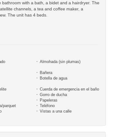
te bathroom with a bath, a bidet and a hairdryer. The
atellite channels, a tea and coffee maker, a
iew. The unit has 4 beds.
ado
Almohada (sin plumas)
Bañera
Botella de agua
lite
Cuerda de emergencia en el baño
Gorro de ducha
Papeleras
a/parquet
Teléfono
o
Vistas a una calle