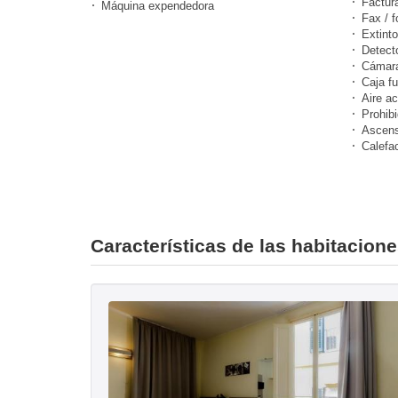
Factur
Máquina expendedora
Fax / f
Extinto
Detect
Cámara
Caja fu
Aire a
Prohibi
Ascens
Calefa
Características de las habitacione