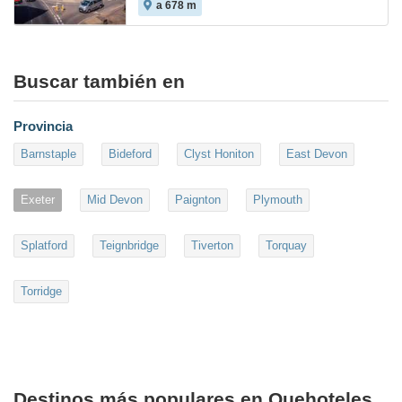
a 678 m
Buscar también en
Provincia
Barnstaple
Bideford
Clyst Honiton
East Devon
Exeter
Mid Devon
Paignton
Plymouth
Splatford
Teignbridge
Tiverton
Torquay
Torridge
Destinos más populares en Quehoteles