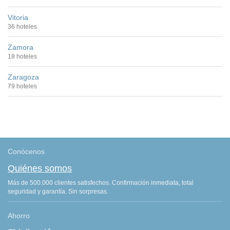
Vitoria
36 hoteles
Zamora
18 hoteles
Zaragoza
79 hoteles
Conócenos
Quiénes somos
Más de 500.000 clientes satisfechos. Confirmación inmediata, total
seguridad y garantía. Sin sorpresas.
Ahorro