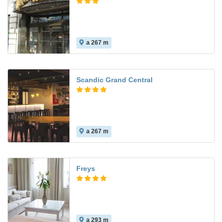
a 267 m
Scandic Grand Central
a 267 m
Freys
a 293 m