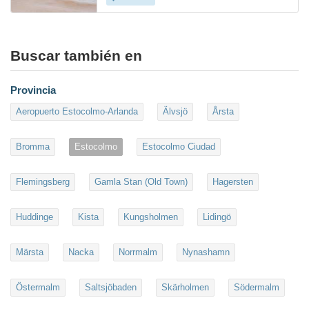
Buscar también en
Provincia
Aeropuerto Estocolmo-Arlanda
Älvsjö
Årsta
Bromma
Estocolmo
Estocolmo Ciudad
Flemingsberg
Gamla Stan (Old Town)
Hagersten
Huddinge
Kista
Kungsholmen
Lidingö
Märsta
Nacka
Norrmalm
Nynashamn
Östermalm
Saltsjöbaden
Skärholmen
Södermalm