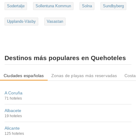
Sodertalje
Sollentuna Kommun
Solna
Sundbyberg
Upplands-Väsby
Vasastan
Destinos más populares en Quehoteles
Ciudades españolas
Zonas de playas más reservadas
Costa
A Coruña
71 hoteles
Albacete
19 hoteles
Alicante
125 hoteles