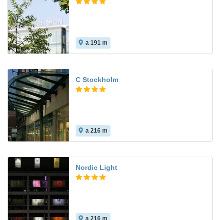
a 191 m
C Stockholm
a 216 m
8.3
Nordic Light
a 216 m