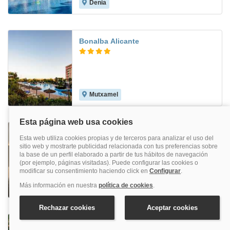
Denia
8.4
Bonalba Alicante
Mutxamel
8.0
LC Urbano
Alicante
Gran Hotel Sol y Mar