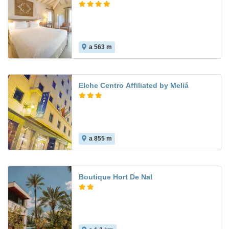
a 563 m
8.2
Elche Centro Affiliated by Meliá
a 855 m
8.3
Boutique Hort De Nal