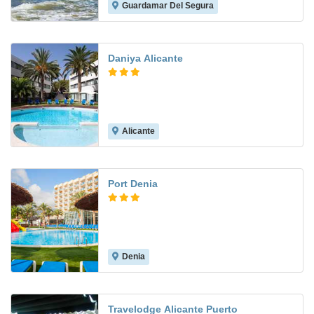
Guardamar Del Segura
7.7
Daniya Alicante
Alicante
7.9
Port Denia
Denia
8.1
Travelodge Alicante Puerto