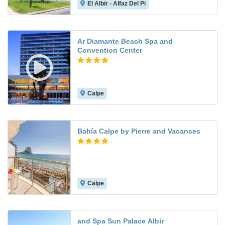
El Albir - Alfaz Del Pi
8.2
Ar Diamante Beach Spa and
Convention Center
Calpe
8.7
Bahía Calpe by Pierre and Vacances
Calpe
7.1
and Spa Sun Palace Albir