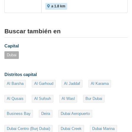
a 1.8 km
Buscar también en
Capital
Dubai
Distritos capital
Al Barsha
Al Garhoud
Al Jaddaf
Al Karama
Al Qusais
Al Sufouh
Al Wasl
Bur Dubai
Business Bay
Deira
Dubai Aeropuerto
Dubai Centro (Burj Dubai)
Dubai Creek
Dubai Marina