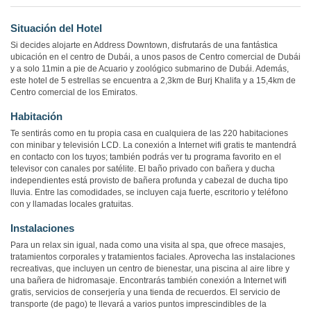
Situación del Hotel
Si decides alojarte en Address Downtown, disfrutarás de una fantástica
ubicación en el centro de Dubái, a unos pasos de Centro comercial de Dubái
y a solo 11min a pie de Acuario y zoológico submarino de Dubái. Además,
este hotel de 5 estrellas se encuentra a 2,3km de Burj Khalifa y a 15,4km de
Centro comercial de los Emiratos.
Habitación
Te sentirás como en tu propia casa en cualquiera de las 220 habitaciones
con minibar y televisión LCD. La conexión a Internet wifi gratis te mantendrá
en contacto con los tuyos; también podrás ver tu programa favorito en el
televisor con canales por satélite. El baño privado con bañera y ducha
independientes está provisto de bañera profunda y cabezal de ducha tipo
lluvia. Entre las comodidades, se incluyen caja fuerte, escritorio y teléfono
con y llamadas locales gratuitas.
Instalaciones
Para un relax sin igual, nada como una visita al spa, que ofrece masajes,
tratamientos corporales y tratamientos faciales. Aprovecha las instalaciones
recreativas, que incluyen un centro de bienestar, una piscina al aire libre y
una bañera de hidromasaje. Encontrarás también conexión a Internet wifi
gratis, servicios de conserjería y una tienda de recuerdos. El servicio de
transporte (de pago) te llevará a varios puntos imprescindibles de la