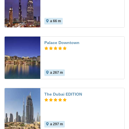
a 66 m
Palace Downtown
a 267 m
The Dubai EDITION
a 297 m