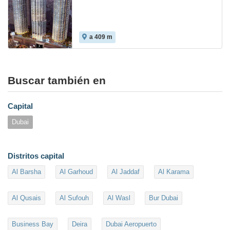
a 409 m
Buscar también en
Capital
Dubai
Distritos capital
Al Barsha
Al Garhoud
Al Jaddaf
Al Karama
Al Qusais
Al Sufouh
Al Wasl
Bur Dubai
Business Bay
Deira
Dubai Aeropuerto