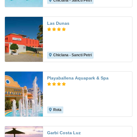
Chiclana - Sancti Petri
8.7
Las Dunas
Chiclana - Sancti Petri
8.0
Playaballena Aquapark & Spa
Rota
8.8
Garbi Costa Luz