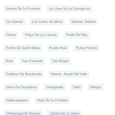
Jimena De La Frontera
La Línea De La Concepción
Los Barrios
Los Caños De Meca
Medina- Sidonia
Olvera
Playa De Los Lances
Prado Del Rey
Puerto De Santa María
Puerto Real
Punta Paloma
Rota
San Fernando
San Roque
Sanlúcar De Barrameda
Setenil - Alcalá Del Valle
Sierra De Grazalema
Sotogrande
Tarifa
Ubrique
Valdevaqueros
Vejer De La Frontera
Villaluenga Del Rosario
Zahara De La Sierra