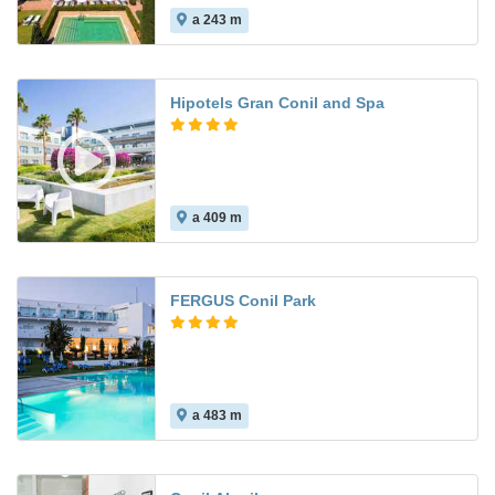
a 243 m
8.5
Hipotels Gran Conil and Spa
a 409 m
9.3
FERGUS Conil Park
a 483 m
8.3