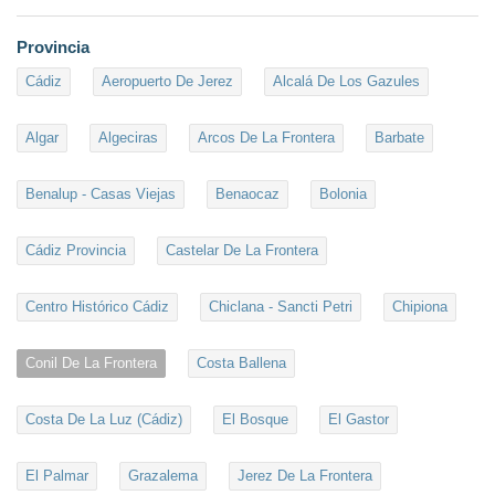
Provincia
Cádiz
Aeropuerto De Jerez
Alcalá De Los Gazules
Algar
Algeciras
Arcos De La Frontera
Barbate
Benalup - Casas Viejas
Benaocaz
Bolonia
Cádiz Provincia
Castelar De La Frontera
Centro Histórico Cádiz
Chiclana - Sancti Petri
Chipiona
Conil De La Frontera
Costa Ballena
Costa De La Luz (Cádiz)
El Bosque
El Gastor
El Palmar
Grazalema
Jerez De La Frontera