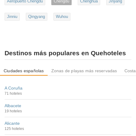
Aeropuerto Chengdu
Chengdu
Chenghua
Jinjiang
Jinniu
Qingyang
Wuhou
Destinos más populares en Quehoteles
Ciudades españolas
Zonas de playas más reservadas
Costa
A Coruña
71 hoteles
Albacete
19 hoteles
Alicante
125 hoteles