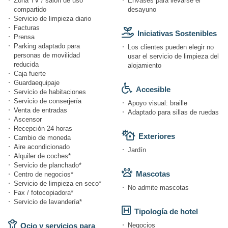
Zona TV / salón de uso
Envases para llevarse el
compartido
desayuno
Servicio de limpieza diario
Facturas
Iniciativas Sostenibles
Prensa
Parking adaptado para
Los clientes pueden elegir no
personas de movilidad
usar el servicio de limpieza del
reducida
alojamiento
Caja fuerte
Guardaequipaje
Accesible
Servicio de habitaciones
Servicio de conserjería
Apoyo visual: braille
Venta de entradas
Adaptado para sillas de ruedas
Ascensor
Recepción 24 horas
Exteriores
Cambio de moneda
Aire acondicionado
Jardín
Alquiler de coches*
Servicio de planchado*
Mascotas
Centro de negocios*
Servicio de limpieza en seco*
No admite mascotas
Fax / fotocopiadora*
Servicio de lavandería*
Tipología de hotel
Ocio y servicios para
Negocios