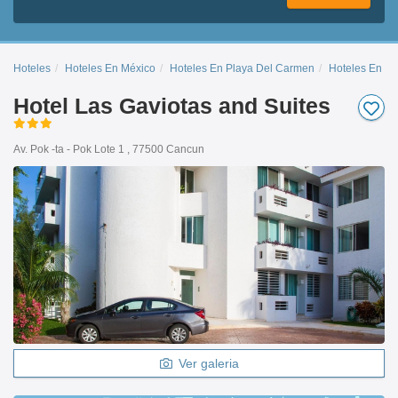
Hoteles
Hoteles En México
Hoteles En Playa Del Carmen
Hoteles En C
Hotel Las Gaviotas and Suites
Av. Pok -ta - Pok Lote 1 , 77500 Cancun
Ver galeria