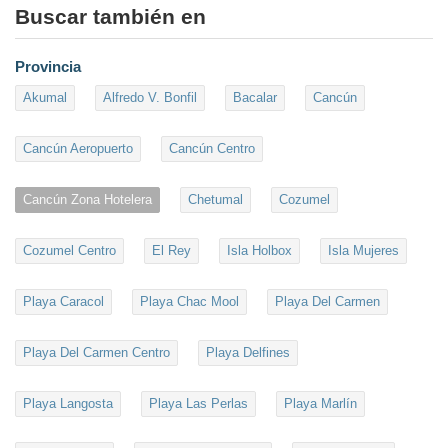
Buscar también en
Provincia
Akumal
Alfredo V. Bonfil
Bacalar
Cancún
Cancún Aeropuerto
Cancún Centro
Cancún Zona Hotelera
Chetumal
Cozumel
Cozumel Centro
El Rey
Isla Holbox
Isla Mujeres
Playa Caracol
Playa Chac Mool
Playa Del Carmen
Playa Del Carmen Centro
Playa Delfines
Playa Langosta
Playa Las Perlas
Playa Marlín