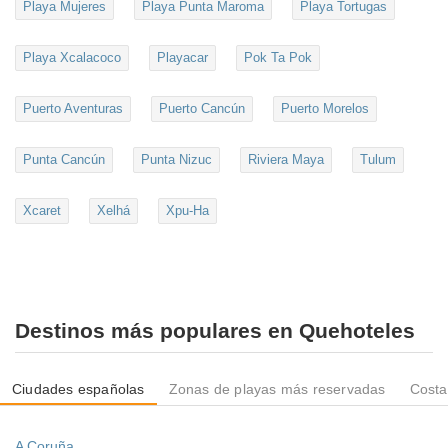
Playa Mujeres
Playa Punta Maroma
Playa Tortugas
Playa Xcalacoco
Playacar
Pok Ta Pok
Puerto Aventuras
Puerto Cancún
Puerto Morelos
Punta Cancún
Punta Nizuc
Riviera Maya
Tulum
Xcaret
Xelhá
Xpu-Ha
Destinos más populares en Quehoteles
Ciudades españolas
Zonas de playas más reservadas
Costa
A Coruña