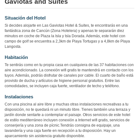
Gaviotas and Suites
Situación del Hotel
Si decides alojarte en Las Gaviotas Hotel & Suites, te encontrarás en una
fantástica zona de Cancún (Zona Hotelera) y apenas te separarán diez
minutos en coche de Plaza la Isla y Isla Dorada. Además, este hotel con
campo de golf se encuentra a 2,3km de Playa Tortugas y a 4,8km de Playa
Langosta.
Habitación
Te sentirás como en tu propia casa en cualquiera de las 37 habitaciones con
aire acondicionado. La conexión wifi gratis te mantendrá en contacto con los
tuyos. Además, podrás disfrutar de canales por cable. El cuarto de baño está
provisto de ducha y artículos de higiene personal gratuitos. Entre las
comodidades, se incluyen caja fuerte, ventilador de techo y teléfono.
Instalaciones
Con una piscina al aire libre y muchas otras instalaciones recreativas a tu
disposición, no te quedará ni un minuto libre. Tienes también una terraza y
jardín donde sentarte a contemplar el paisaje. Otros servicios de este hotel
de estilo mediterráneo incluyen conexión a Internet wifi gratis, servicios de
conserjería y una zona de pícnic.Tendrás consigna de equipaje, una
lavandería y una caja fuerte en recepción a tu disposición. Hay un
aparcamiento sin asistencia gratuito disponible.