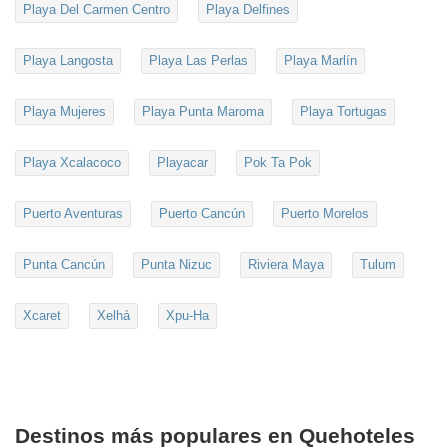
Playa Del Carmen Centro
Playa Delfines
Playa Langosta
Playa Las Perlas
Playa Marlín
Playa Mujeres
Playa Punta Maroma
Playa Tortugas
Playa Xcalacoco
Playacar
Pok Ta Pok
Puerto Aventuras
Puerto Cancún
Puerto Morelos
Punta Cancún
Punta Nizuc
Riviera Maya
Tulum
Xcaret
Xelhá
Xpu-Ha
Destinos más populares en Quehoteles