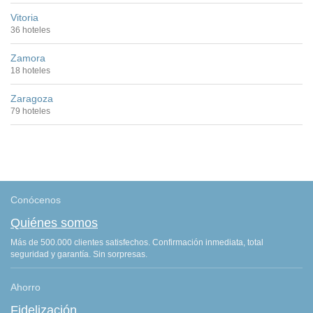
Vitoria
36 hoteles
Zamora
18 hoteles
Zaragoza
79 hoteles
Conócenos
Quiénes somos
Más de 500.000 clientes satisfechos. Confirmación inmediata, total
seguridad y garantía. Sin sorpresas.
Ahorro
Fidelización