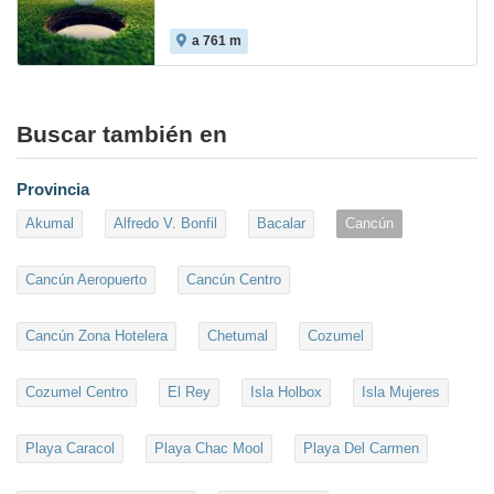
a 761 m
Buscar también en
Provincia
Akumal
Alfredo V. Bonfil
Bacalar
Cancún
Cancún Aeropuerto
Cancún Centro
Cancún Zona Hotelera
Chetumal
Cozumel
Cozumel Centro
El Rey
Isla Holbox
Isla Mujeres
Playa Caracol
Playa Chac Mool
Playa Del Carmen