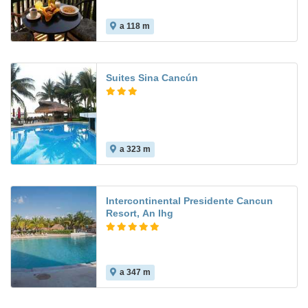
a 118 m
Suites Sina Cancún
a 323 m
Intercontinental Presidente Cancun
Resort, An Ihg
a 347 m
8.3