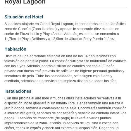
Royal Lagoon
Situación del Hotel
Si decides alojarte en Grand Royal Lagoon, te encontrarás en una fantástica
zona de Cancún (Zona Hotelera) y apenas te separarán diez minutos en
coche de Plaza la Isla y Playa Ancha. Además, este hotel se encuentra a
11,7km de Playa Delfines y a 12,9km de Ultramar Ferry Puerto Juárez.
Habitación
Disfruta de una agradable estancia en una de las 34 habitaciones con
televisión de pantalla plana. La conexión wifi gratis te mantendrá en contacto
con los tuyos. Además, podrás disfrutar de canales por cable. El baño
privado con ducha está provisto de artículos de higiene personal gratuitos y
secadores de pelo. Entre las comodidades, se incluyen caja fuerte y
escritorio, además de un servicio de limpieza disponible todos los días.
Instalaciones
Con una piscina al aire libre y muchas otras instalaciones recreativas a tu
disposición, no te quedará ni un minuto libre. Tienes también una terraza y
jardín donde sentarte a contemplar el paisaje. Encontrarás también conexión
a Internet wifi gratis, servicios de conserjería y servicio de cuidado infantil (de
pago). El servicio de transporte (de pago) te llevará a varios puntos
imprescindibles de la zona.Tendrás un servicio de limusina o coche con
chófer, check-in exprés y check-out exprés a tu disposición. Pagando un