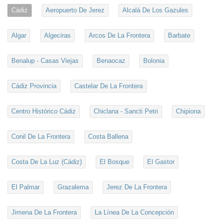
Cádiz
Aeropuerto De Jerez
Alcalá De Los Gazules
Algar
Algeciras
Arcos De La Frontera
Barbate
Benalup - Casas Viejas
Benaocaz
Bolonia
Cádiz Provincia
Castelar De La Frontera
Centro Histórico Cádiz
Chiclana - Sancti Petri
Chipiona
Conil De La Frontera
Costa Ballena
Costa De La Luz (Cádiz)
El Bosque
El Gastor
El Palmar
Grazalema
Jerez De La Frontera
Jimena De La Frontera
La Línea De La Concepción