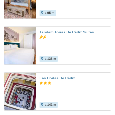
a 95 m
Tandem Torres De Cádiz Suites
a 138 m
Las Cortes De Cádiz
a 141 m
8.0