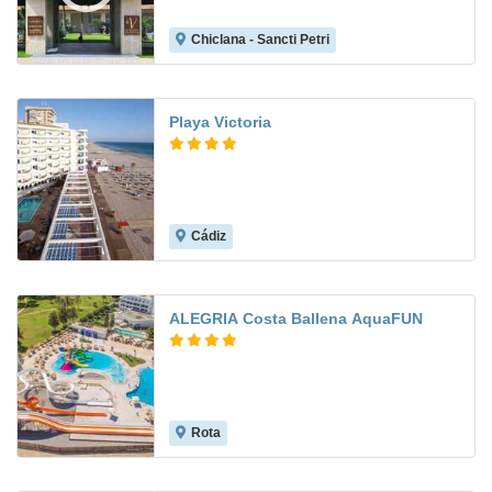
Chiclana - Sancti Petri
9.1
Playa Victoria
Cádiz
8.3
ALEGRIA Costa Ballena AquaFUN
Rota
8.6