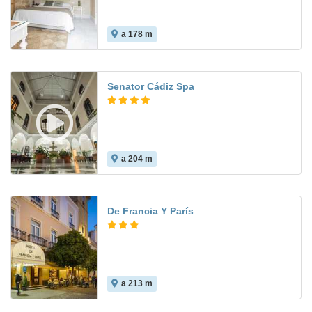
a 178 m
Senator Cádiz Spa
a 204 m
8.5
De Francia Y París
a 213 m
9.5