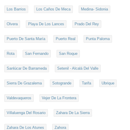
Los Barrios
Los Caños De Meca
Medina- Sidonia
Olvera
Playa De Los Lances
Prado Del Rey
Puerto De Santa María
Puerto Real
Punta Paloma
Rota
San Fernando
San Roque
Sanlúcar De Barrameda
Setenil - Alcalá Del Valle
Sierra De Grazalema
Sotogrande
Tarifa
Ubrique
Valdevaqueros
Vejer De La Frontera
Villaluenga Del Rosario
Zahara De La Sierra
Zahara De Los Atunes
Zahora