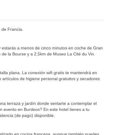
o de Francia.
 y estarás a menos de cinco minutos en coche de Gran
 de la Bourse y a 2,5km de Museo La Cité du Vin.
alla plana. La conexión wifi gratis te mantendrá en
e artículos de higiene personal gratuitos y secadores
una terraza y jardín donde sentarte a contemplar el
 un evento en Burdeos? En este hotel tienes a tu
tencia (de pago) disponible.
cializado en cocina francesa, aunque también puedes