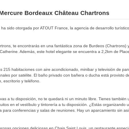
l Mercure Bordeaux Château Chartrons
nto ha sido otorgada por ATOUT France, la agencia de desarrollo turístic
trons, te encontrarás en una fantástica zona de Burdeos (Chartrons)
Catherine. Además, este hotel elegante se encuentra a 2,2km de Place
s 215 habitaciones con aire acondicionado, minibar y televisión de pant
nales por satélite. El baño privado con bañera o ducha está provisto d
 escritorio y teléfono.
as a tu disposición, no te quedará ni un minuto libre. Tienes también 
uitos en el vestíbulo y tintorería a tu disposición. ¿Estás organizando
 para conferencias y salas de reuniones. Hay un aparcamiento sin asis
erosas opciones deliciosas en Chais Saint Louis, un restaurante espe