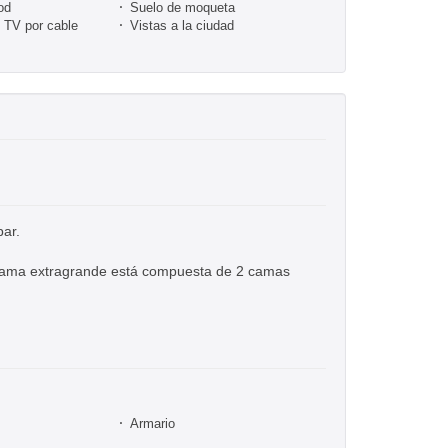
od
Suelo de moqueta
/ TV por cable
Vistas a la ciudad
bar.
a cama extragrande está compuesta de 2 camas
Armario