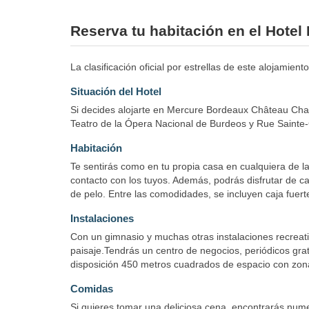
Reserva tu habitación en el Hote
La clasificación oficial por estrellas de este alojamie
Situación del Hotel
Si decides alojarte en Mercure Bordeaux Château Char
Teatro de la Ópera Nacional de Burdeos y Rue Sainte-
Habitación
Te sentirás como en tu propia casa en cualquiera de la
contacto con los tuyos. Además, podrás disfrutar de ca
de pelo. Entre las comodidades, se incluyen caja fuerte,
Instalaciones
Con un gimnasio y muchas otras instalaciones recreativ
paisaje.Tendrás un centro de negocios, periódicos grat
disposición 450 metros cuadrados de espacio con zona
Comidas
Si quieres tomar una deliciosa cena, encontrarás num