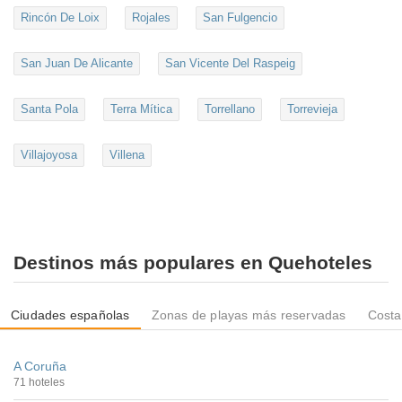
Rincón De Loix
Rojales
San Fulgencio
San Juan De Alicante
San Vicente Del Raspeig
Santa Pola
Terra Mítica
Torrellano
Torrevieja
Villajoyosa
Villena
Destinos más populares en Quehoteles
Ciudades españolas
Zonas de playas más reservadas
Costa
A Coruña
71 hoteles