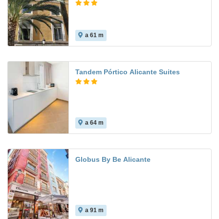
a 61 m
Tandem Pórtico Alicante Suites
a 64 m
Globus By Be Alicante
a 91 m