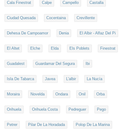
Cala Finestrat
Calpe
Campello
Castalla
Ciudad Quesada
Cocentaina
Crevillente
Dehesa De Campoamor
Denia
El Albir - Alfaz Del Pi
El Altet
Elche
Elda
Els Poblets
Finestrat
Guadalest
Guardamar Del Segura
Ibi
Isla De Tabarca
Javea
L'albir
La Nucía
Moraira
Novelda
Ondara
Onil
Orba
Orihuela
Orihuela Costa
Pedreguer
Pego
Petrer
Pilar De La Horadada
Polop De La Marina