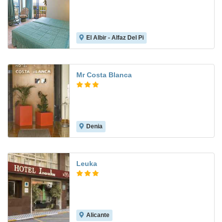
El Albir - Alfaz Del Pi
8.4
Mr Costa Blanca
Denia
8.6
Leuka
Alicante
7.1