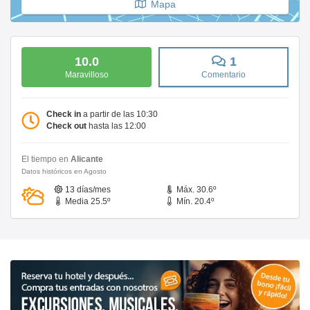
Mapa
10.0
1
Maravilloso
Comentario
Check in
a partir de las 10:30
Check out
hasta las 12:00
El tiempo en
Alicante
Datos históricos en Agosto
13 días/mes
Máx. 30.6º
Media 25.5º
Mín. 20.4º