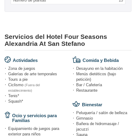
Numero de plantas
15
Servicios del Hotel Four Seasons
Alexandria At San Stefano
Actividades
Comida y Bebida
Zona de juegos
Desayuno en la habitación
Galerías de arte temporales
Menús dietéticos (bajo
Tours a pie
petición)
Ciclismo
Bar / Cafetería
(Fuera del
Restaurante
establecimiento)
Tenis*
Squash*
Bienestar
Peluquería / salón de belleza
Ocio y servicios para
Gimnasio
Familias
Bañera de hidromasaje /
Equipamiento de juegos para
jacuzzi
exterior para niños
Sauna