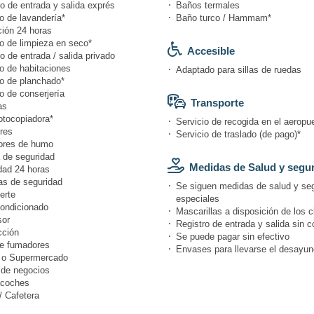
o de entrada y salida exprés
Baños termales
o de lavandería*
Baño turco / Hammam*
ión 24 horas
io de limpieza en seco*
Accesible
o de entrada / salida privado
o de habitaciones
Adaptado para sillas de ruedas
io de planchado*
o de conserjería
Transporte
as
otocopiadora*
Servicio de recogida en el aeropue
res
Servicio de traslado (de pago)*
ores de humo
 de seguridad
Medidas de Salud y segu
dad 24 horas
s de seguridad
Se siguen medidas de salud y se
erte
especiales
condicionado
Mascarillas a disposición de los c
or
Registro de entrada y salida sin c
cción
Se puede pagar sin efectivo
e fumadores
Envases para llevarse el desayun
 o Supermercado
 de negocios
coches
/ Cafetera