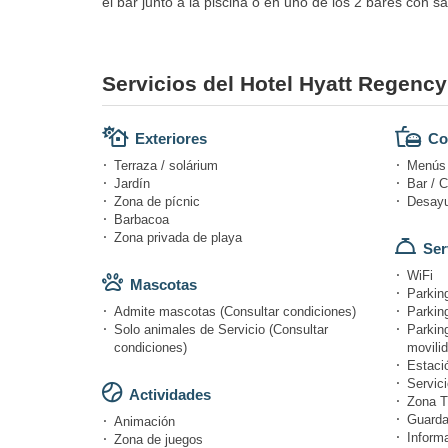
el bar junto a la piscina o en uno de los 2 bares con 
Servicios del Hotel Hyatt Regenc
Exteriores
Co
Terraza / solárium
Menús d
Jardín
Bar / C
Zona de pícnic
Desayu
Barbacoa
Zona privada de playa
Ser
WiFi
Mascotas
Parking
Admite mascotas (Consultar condiciones)
Parking
Solo animales de Servicio (Consultar
Parkin
condiciones)
movili
Estació
Servici
Actividades
Zona T
Guarda
Animación
Informa
Zona de juegos