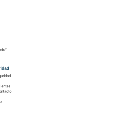
rto*
ridad
guridad
lientes
ontacto
o