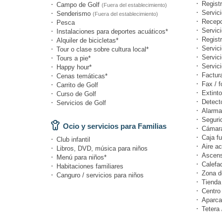
Registr
Campo de Golf
(Fuera del establecimiento)
Servici
Senderismo
(Fuera del establecimiento)
Recepc
Pesca
Servic
Instalaciones para deportes acuáticos*
Registr
Alquiler de bicicletas*
Servici
Tour o clase sobre cultura local*
Servic
Tours a pie*
Servici
Happy hour*
Factur
Cenas temáticas*
Fax / f
Carrito de Golf
Extinto
Curso de Golf
Detect
Servicios de Golf
Alarma
Seguri
Ocio y servicios para Familias
Cámara
Caja fu
Club infantil
Aire a
Libros, DVD, música para niños
Ascens
Menú para niños*
Calefa
Habitaciones familiares
Zona d
Canguro / servicios para niños
Tienda
Centro
Aparca
Tetera 