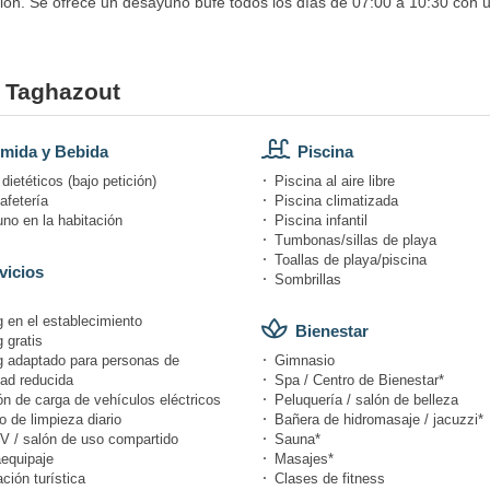
salón. Se ofrece un desayuno bufé todos los días de 07:00 a 10:30 con u
y Taghazout
mida y Bebida
Piscina
ietéticos (bajo petición)
Piscina al aire libre
afetería
Piscina climatizada
no en la habitación
Piscina infantil
Tumbonas/sillas de playa
Toallas de playa/piscina
vicios
Sombrillas
 en el establecimiento
Bienestar
 gratis
g adaptado para personas de
Gimnasio
dad reducida
Spa / Centro de Bienestar*
n de carga de vehículos eléctricos
Peluquería / salón de belleza
o de limpieza diario
Bañera de hidromasaje / jacuzzi*
V / salón de uso compartido
Sauna*
equipaje
Masajes*
ción turística
Clases de fitness