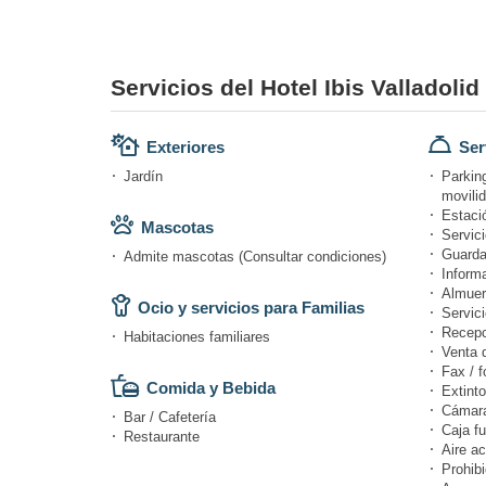
Servicios del Hotel Ibis Valladolid
Exteriores
Ser
Jardín
Parkin
movili
Estació
Mascotas
Servici
Guarda
Admite mascotas (Consultar condiciones)
Informa
Almuer
Ocio y servicios para Familias
Servici
Recepc
Habitaciones familiares
Venta 
Fax / f
Comida y Bebida
Extinto
Cámara
Bar / Cafetería
Caja fu
Restaurante
Aire a
Prohibi