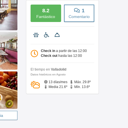
8.2
1
Fantástico
Comentario
Check in
a partir de las 12:00
Check out
hasta las 12:00
El tiempo en
Valladolid
Datos históricos en Agosto
13 días/mes
Máx. 29.8º
Media 21.6º
Mín. 13.6º
ia