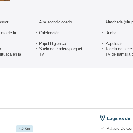
ensor
Aire acondicionado
Almohada (sin 
uera de la
Calefacción
Ducha
Papel Higiénico
Papeleras
o
Suelo de madera/parquet
Tarjeta de acce
situada en la
TV
TV de pantalla 
Lugares de i
Palacio De Co
4,0 Km