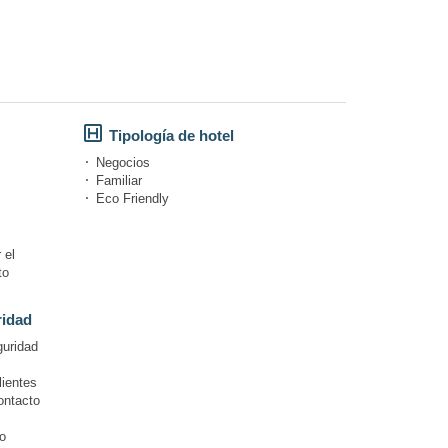
Tipología de hotel
Negocios
Familiar
Eco Friendly
 el
to
ridad
guridad
lientes
ontacto
o