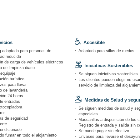
vicios
Accesible
g adaptado para personas de
Adaptado para sillas de ruedas
dad reducida
n de carga de vehículos eléctricos
Iniciativas Sostenibles
o de limpieza diario
equipaje
Se siguen iniciativas sostenibles
ción turística
Los clientes pueden elegir no usar
zos para llevar
servicio de limpieza del alojamien
o de lavandería
ión 24 horas
Medidas de Salud y segu
de entradas
otocopiadora
Se siguen medidas de salud y se
res
especiales
s de seguridad
Mascarillas a disposición de los c
erte
Registro de entrada y salida sin c
condicionado
Se puede pagar sin efectivo
do fumar en todo el alojamiento
Envases para llevarse el desayun