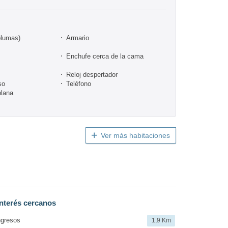
plumas)
Armario
Enchufe cerca de la cama
Reloj despertador
so
Teléfono
plana
Ver más habitaciones
nterés cercanos
ngresos
1,9 Km