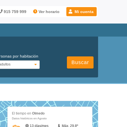
915 759 999
Ver horario
Mi cuenta
rsonas por habitación
Buscar
El tiempo en
Olmedo
Datos históricos en Agosto
13 días/mes
Máx. 29.8º