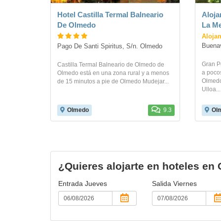
Hotel Castilla Termal Balneario
Aloja
De Olmedo
La M
Alojam
Buenav
Pago De Santi Spiritus, S/n. Olmedo
Gran P
Castilla Termal Balneario de Olmedo de
a poco
Olmedo está en una zona rural y a menos
Olmedo
de 15 minutos a pie de Olmedo Mudejar...
Ulloa...
Olmedo
9.3
Ol
¿Quieres alojarte en hoteles en
Entrada
Jueves
Salida
Viernes