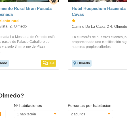
miento Rural Gran Posada
Hotel Hospedium Hacienda
esnada
Cavas
iento rural
ista, 2. Olmedo
Camino De La Caba, 2-4. Olmedo
osada La Mesnada de Olmedo está
En el interés de nuestros clientes,
s pasos de Palacio Caballero de
proporcionado una clasificación si
 y a solo 3min a pie de Plaza
nuestros propios criterios.
.
medo
4.4
Olmedo
 Olmedo?
Nº habitaciones
Personas por habitación