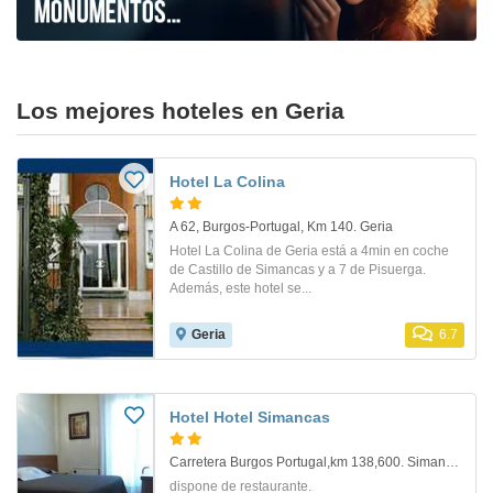
Los mejores hoteles en Geria
Hotel La Colina
A 62, Burgos-Portugal, Km 140. Geria
Hotel La Colina de Geria está a 4min en coche
de Castillo de Simancas y a 7 de Pisuerga.
Además, este hotel se...
Geria
6.7
Hotel Hotel Simancas
Carretera Burgos Portugal,km 138,600. Simancas
dispone de restaurante.