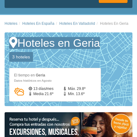
Hoteles
Hoteles En España
Hoteles En Valladolid
Hoteles En Geria
Hoteles en Geria
3 hoteles
El tiempo en
Geria
Datos históricos en Agosto
13 días/mes
Máx. 29.8º
Media 21.6º
Mín. 13.6º