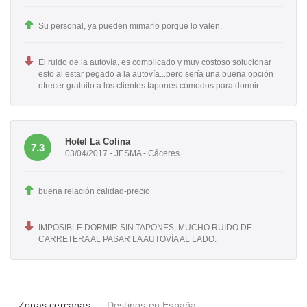
Su personal, ya pueden mimarlo porque lo valen.
El ruido de la autovía, es complicado y muy costoso solucionar
esto al estar pegado a la autovía...pero sería una buena opción
ofrecer gratuito a los clientes tapones cómodos para dormir.
Hotel La Colina
7.3
03/04/2017 - JESMA - Cáceres
buena relación calidad-precio
IMPOSIBLE DORMIR SIN TAPONES, MUCHO RUIDO DE
CARRETERA AL PASAR LA AUTOVÍA AL LADO.
Zonas cercanas
Destinos en España