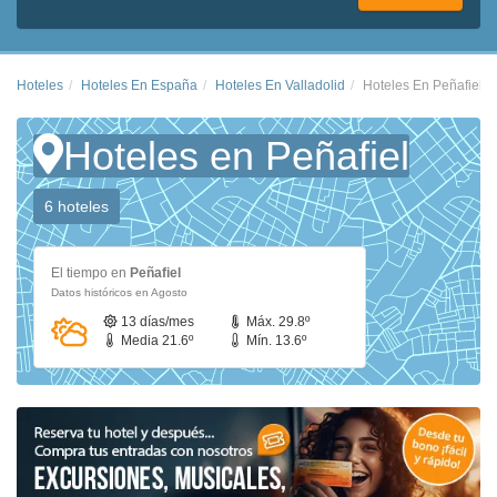
Hoteles
Hoteles En España
Hoteles En Valladolid
Hoteles En Peñafiel
Hoteles en Peñafiel
6 hoteles
El tiempo en
Peñafiel
Datos históricos en Agosto
13 días/mes
Máx. 29.8º
Media 21.6º
Mín. 13.6º