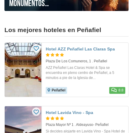
Los mejores hoteles en Peñafiel
Hotel AZZ Peñafiel Las Claras Spa
Plaza De Los Comuneros, 1 . Peñafiel
AZZ Peñafiel Las Claras Hotel & Spa se
encuentra en pleno centro de Peñafiel, a 5
minutos a pie de la Iglesia de...
Peñafiel
8.8
Hotel Lavida Vino - Spa
Plaza Mayor Nº 1 . Aldeayuso- Peñafiel
Si decides alojarte en Lavida Vino - Spa Hotel de