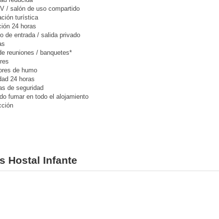
V / salón de uso compartido
ción turística
ión 24 horas
o de entrada / salida privado
as
de reuniones / banquetes*
res
ores de humo
dad 24 horas
s de seguridad
do fumar en todo el alojamiento
cción
s Hostal Infante