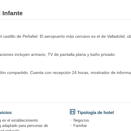
 Infante
l castillo de Peñafiel. El aeropuerto más cercano es el de Valladolid, u
taciones incluyen armario, TV de pantalla plana y baño privado.
ón compartido. Cuenta con recepción 24 horas, mostrador de información
vicios
Tipología de hotel
 en el establecimiento
Negocios
g adaptado para personas de
Familiar
dad reducida