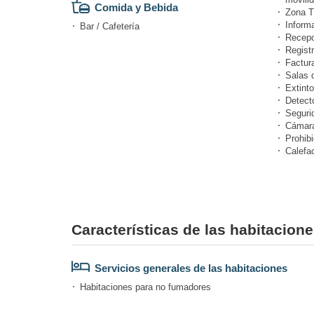
Comida y Bebida
Zona T
Informa
Bar / Cafetería
Recepc
Registr
Factur
Salas 
Extinto
Detect
Seguri
Cámara
Prohibi
Calefa
Características de las habitacione
Servicios generales de las habitaciones
Habitaciones para no fumadores