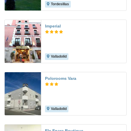
Tordesillas
8.4
Imperial
Valladolid
8.9
Polorooms Vara
Valladolid
Ele Enara Boutique