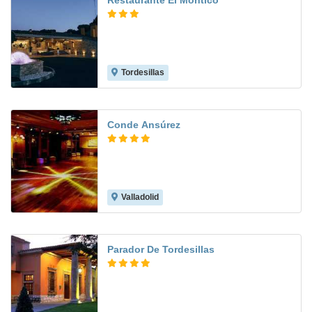
Restaurante El Montico
Tordesillas
8.3
Conde Ansúrez
Valladolid
8.9
Parador De Tordesillas