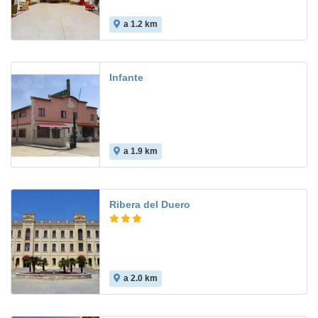
a 1.2 km
8.8
Infante
a 1.9 km
Ribera del Duero
a 2.0 km
6.2