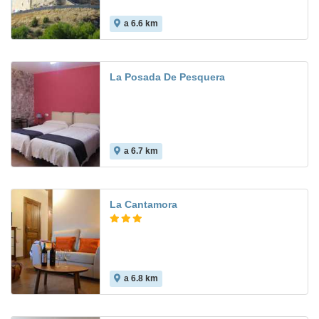
a 6.6 km
9.0
La Posada De Pesquera
a 6.7 km
6.4
La Cantamora
a 6.8 km