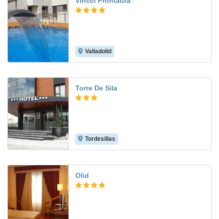
Vincci Frontaura
Valladolid
8.6
Torre De Sila
Tordesillas
8.9
Olid