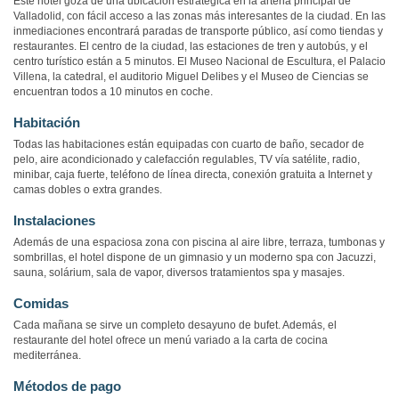
Este hotel goza de una ubicación estratégica en la arteria principal de
Valladolid, con fácil acceso a las zonas más interesantes de la ciudad. En las
inmediaciones encontrará paradas de transporte público, así como tiendas y
restaurantes. El centro de la ciudad, las estaciones de tren y autobús, y el
centro turístico están a 5 minutos. El Museo Nacional de Escultura, el Palacio
Villena, la catedral, el auditorio Miguel Delibes y el Museo de Ciencias se
encuentran todos a 10 minutos en coche.
Habitación
Todas las habitaciones están equipadas con cuarto de baño, secador de
pelo, aire acondicionado y calefacción regulables, TV vía satélite, radio,
minibar, caja fuerte, teléfono de línea directa, conexión gratuita a Internet y
camas dobles o extra grandes.
Instalaciones
Además de una espaciosa zona con piscina al aire libre, terraza, tumbonas y
sombrillas, el hotel dispone de un gimnasio y un moderno spa con Jacuzzi,
sauna, solárium, sala de vapor, diversos tratamientos spa y masajes.
Comidas
Cada mañana se sirve un completo desayuno de bufet. Además, el
restaurante del hotel ofrece un menú variado a la carta de cocina
mediterránea.
Métodos de pago