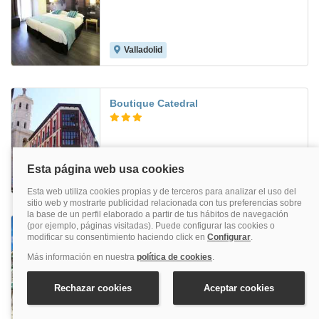
Valladolid
7.0
Boutique Catedral
Valladolid
7.7
Real De Castilla
Tordesillas
7.7