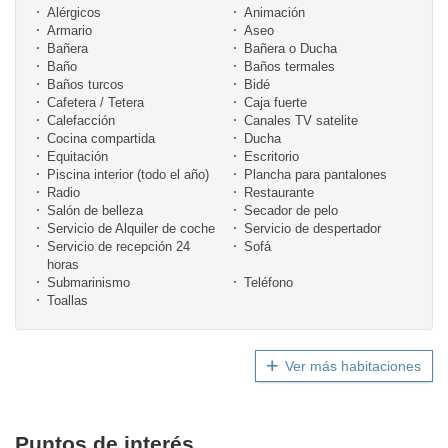
Alérgicos
Animación
Armario
Aseo
Bañera
Bañera o Ducha
Baño
Baños termales
Baños turcos
Bidé
Cafetera / Tetera
Caja fuerte
Calefacción
Canales TV satelite
Cocina compartida
Ducha
Equitación
Escritorio
Piscina interior (todo el año)
Plancha para pantalones
Radio
Restaurante
Salón de belleza
Secador de pelo
Servicio de Alquiler de coche
Servicio de despertador
Servicio de recepción 24
Sofá
horas
Submarinismo
Teléfono
Toallas
Ver más habitaciones
Puntos de interés