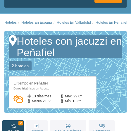
Hoteles
Hoteles En España
Hoteles En Valladolid
Hoteles En Peñafiel
Hoteles con jacuzzi en
Peñafiel
2 hoteles
El tiempo en
Peñafiel
Datos históricos en Agosto
13 días/mes
Máx. 29.8º
Media 21.6º
Mín. 13.6º