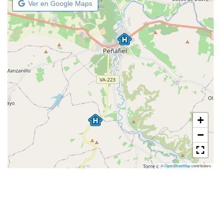
Ver en Google Maps
+
−
©
OpenStreetMap
contributors