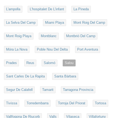
L'ampolla
L'hospitalet De L'infant
La Pineda
La Selva Del Camp
Miami Playa
Mont Roig Del Camp
Mont Roig Playa
Montblanc
Montbrió Del Camp
Móra La Nova
Poble Nou Del Delta
Port Aventura
Prades
Reus
Salomó
Salou
Sant Carles De La Rapita
Santa Bárbara
Segur De Calafell
Tamarit
Tarragona Provincia
Tivissa
Torredembarra
Torroja Del Priorat
Tortosa
Vallfogona De Riucorb
Valls
Vilaseca
Villafortuny