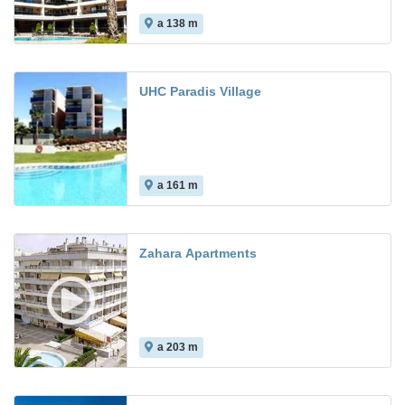
a 138 m
6.8
UHC Paradis Village
a 161 m
Zahara Apartments
a 203 m
5.8