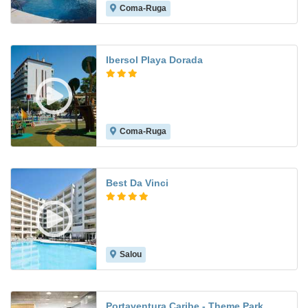
Coma-Ruga
7.3
Ibersol Playa Dorada
Coma-Ruga
7.3
Best Da Vinci
Salou
8.2
Portaventura Caribe - Theme Park