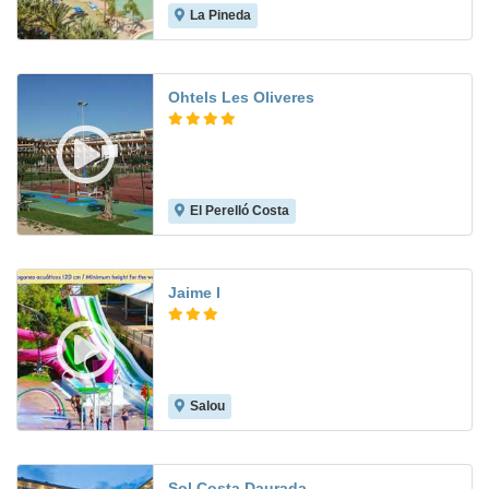
La Pineda
8.2
Ohtels Les Oliveres
El Perelló Costa
8.3
Jaime I
Salou
7.4
Sol Costa Daurada