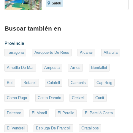
Salou
7.8
Buscar también en
Provincia
Tarragona
Aeropuerto De Reus
Alcanar
Altafulla
Ametlla De Mar
Amposta
Arnes
Benifallet
Bot
Botarell
Calafell
Cambrils
Cap Roig
Coma-Ruga
Costa Dorada
Creixell
Cunit
Deltebre
El Morell
El Perello
El Perelló Costa
El Vendrell
Espluga De Francoli
Gratallops