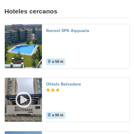
Hoteles cercanos
Ibersol SPA Aqquaria
a 58 m
7.4
Ohtels Belvedere
a 90 m
7.9