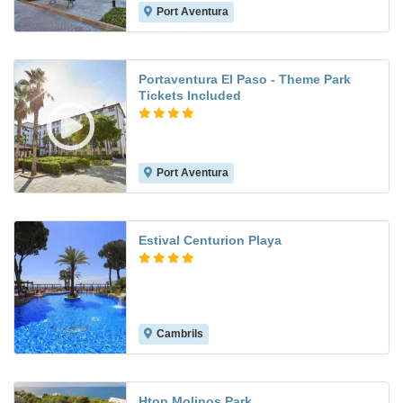
Port Aventura
8.2
Portaventura El Paso - Theme Park
Tickets Included
Port Aventura
7.4
Estival Centurion Playa
Cambrils
8.8
Htop Molinos Park