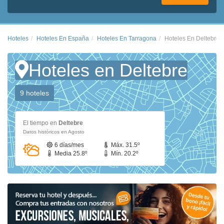
Hoteles
Hoteles En España
Hoteles En Tarragona
Hoteles En Deltebre
Hoteles en Deltebre
9 hoteles
El tiempo en
Deltebre
Datos históricos en Agosto
6 días/mes
Máx. 31.5º
Media 25.8º
Mín. 20.2º