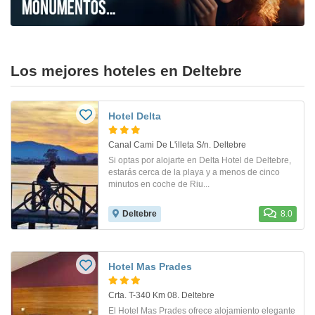
Los mejores hoteles en Deltebre
Hotel Delta
Canal Cami De L'illeta S/n. Deltebre
Si optas por alojarte en Delta Hotel de Deltebre,
estarás cerca de la playa y a menos de cinco
minutos en coche de Riu...
Deltebre
8.0
Hotel Mas Prades
Crta. T-340 Km 08. Deltebre
El Hotel Mas Prades ofrece alojamiento elegante