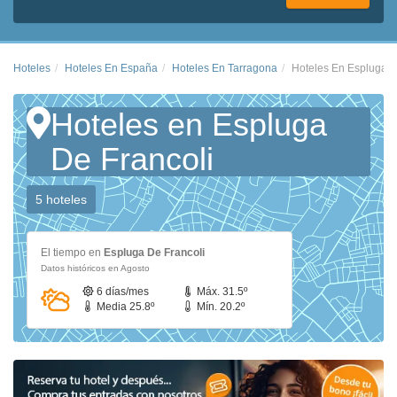
Hoteles
Hoteles En España
Hoteles En Tarragona
Hoteles En Espluga D
Hoteles en Espluga
De Francoli
5 hoteles
El tiempo en
Espluga De Francoli
Datos históricos en Agosto
6 días/mes
Máx. 31.5º
Media 25.8º
Mín. 20.2º