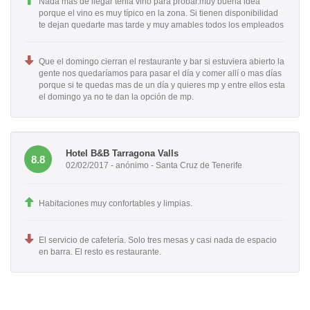
Nada mas de llegar tenia vino para probar.muy buena idea
porque el vino es muy típico en la zona. Si tienen disponibilidad
te dejan quedarte mas tarde y muy amables todos los empleados
Que el domingo cierran el restaurante y bar si estuviera abierto la
gente nos quedaríamos para pasar el día y comer allí o mas días
porque si te quedas mas de un día y quieres mp y entre ellos esta
el domingo ya no te dan la opción de mp.
Hotel B&B Tarragona Valls
8.8
02/02/2017 - anónimo - Santa Cruz de Tenerife
Habitaciones muy confortables y limpias.
El servicio de cafetería. Solo tres mesas y casi nada de espacio
en barra. El resto es restaurante.