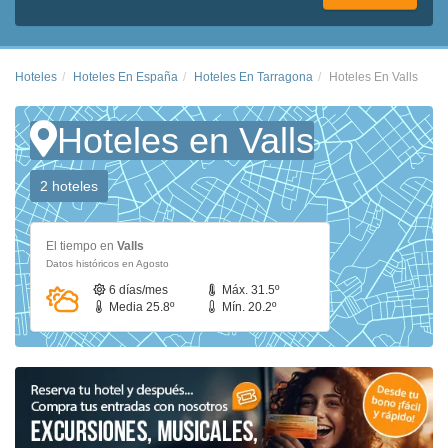
Hoteles
Hoteles En España
Hoteles En Tarragona
Hoteles En Valls
Hoteles en Valls
2 hoteles
El tiempo en
Valls
Datos históricos en Agosto
6 días/mes
Máx. 31.5º
Media 25.8º
Mín. 20.2º