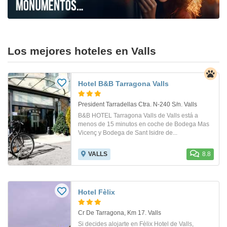
Los mejores hoteles en Valls
Hotel B&B Tarragona Valls
President Tarradellas Ctra. N-240 S/n. Valls
B&B HOTEL Tarragona Valls de Valls está a
menos de 15 minutos en coche de Bodega Mas
Vicenç y Bodega de Sant Isidre de...
VALLS
8.8
Hotel Fèlix
Cr De Tarragona, Km 17. Valls
Si decides alojarte en Fèlix Hotel de Valls,