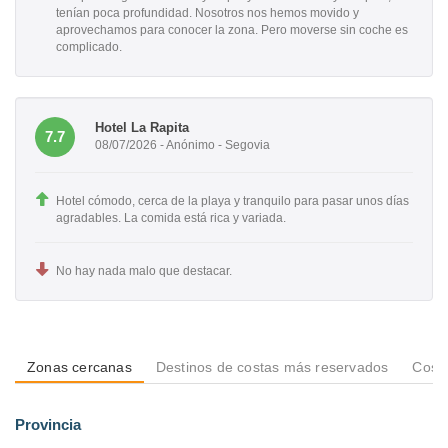
tenían poca profundidad. Nosotros nos hemos movido y
aprovechamos para conocer la zona. Pero moverse sin coche es
complicado.
Hotel La Rapita
7.7
08/07/2026 - Anónimo - Segovia
Hotel cómodo, cerca de la playa y tranquilo para pasar unos días
agradables. La comida está rica y variada.
No hay nada malo que destacar.
Zonas cercanas
Destinos de costas más reservados
Costa
Provincia