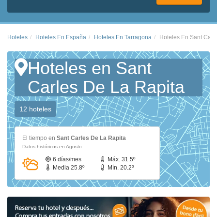
Hoteles
Hoteles En España
Hoteles En Tarragona
Hoteles En Sant Carl
Hoteles en Sant
Carles De La Rapita
12 hoteles
El tiempo en
Sant Carles De La Rapita
Datos históricos en Agosto
6 días/mes
Máx. 31.5º
Media 25.8º
Mín. 20.2º