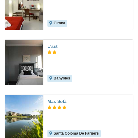
Girona
9.3
L'ast
Banyoles
Mas Solà
Santa Coloma De Farners
9.8