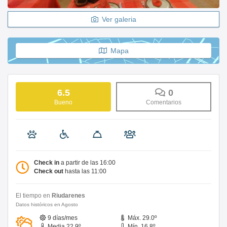
Ver galeria
Mapa
6.5
0
Bueno
Comentarios
Check in
a partir de las 16:00
Check out
hasta las 11:00
El tiempo en
Riudarenes
Datos históricos en Agosto
9 días/mes
Máx. 29.0º
Media 22.9º
Mín. 16.8º