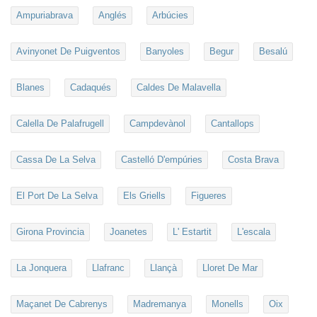
Ampuriabrava
Anglés
Arbúcies
Avinyonet De Puigventos
Banyoles
Begur
Besalú
Blanes
Cadaqués
Caldes De Malavella
Calella De Palafrugell
Campdevànol
Cantallops
Cassa De La Selva
Castelló D'empúries
Costa Brava
El Port De La Selva
Els Griells
Figueres
Girona Provincia
Joanetes
L' Estartit
L'escala
La Jonquera
Llafranc
Llançà
Lloret De Mar
Maçanet De Cabrenys
Madremanya
Monells
Oix