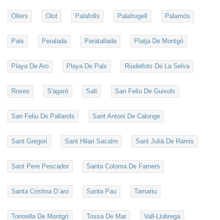
Ollers
Olot
Palafolls
Palafrugell
Palamós
Pals
Peralada
Peratallada
Platja De Montgó
Playa De Aro
Playa De Pals
Riudellots De La Selva
Roses
S'agaró
Salt
San Feliu De Guixols
San Feliu De Pallarols
Sant Antoni De Calonge
Sant Gregori
Sant Hilari Sacalm
Sant Julià De Ramis
Sant Pere Pescador
Santa Coloma De Farners
Santa Cristina D´aro
Santa Pau
Tamariu
Torroella De Montgrí
Tossa De Mar
Vall-Llobrega