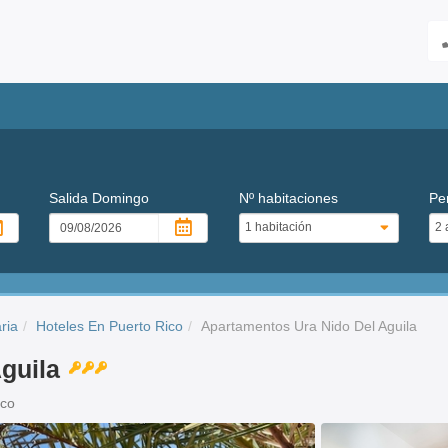
Salida
Domingo
Nº habitaciones
Pe
ria
Hoteles En Puerto Rico
Apartamentos Ura Nido Del Aguila
guila
ico