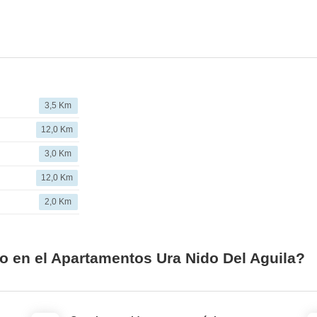
3,5 Km
12,0 Km
3,0 Km
12,0 Km
2,0 Km
io en el Apartamentos Ura Nido Del Aguila?