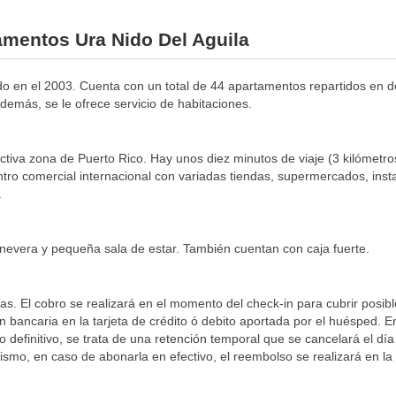
amentos Ura Nido Del Aguila
o en el 2003. Cuenta con un total de 44 apartamentos repartidos en do
demás, se le ofrece servicio de habitaciones.
ctiva zona de Puerto Rico. Hay unos diez minutos de viaje (3 kilómetro
ro comercial internacional con variadas tiendas, supermercados, insta
.
evera y pequeña sala de estar. También cuentan con caja fuerte.
as. El cobro se realizará en el momento del check-in para cubrir posib
 bancaria en la tarjeta de crédito ó debito aportada por el huésped. E
go definitivo, se trata de una retención temporal que se cancelará el 
mismo, en caso de abonarla en efectivo, el reembolso se realizará en la