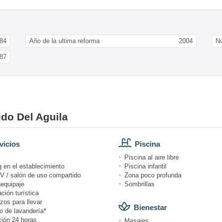
84
Año de la ultima reforma
2004
N
87
ido Del Aguila
vicios
Piscina
Piscina al aire libre
 en el establecimiento
Piscina infantil
V / salón de uso compartido
Zona poco profunda
equipaje
Sombrillas
ción turística
zos para llevar
Bienestar
o de lavandería*
ión 24 horas
Masajes