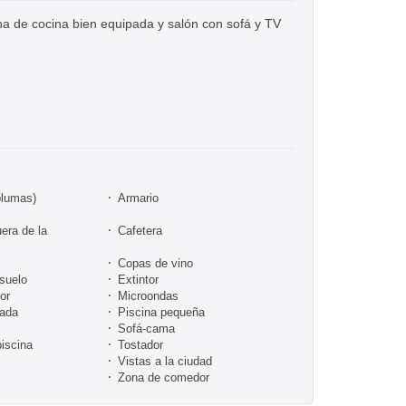
a de cocina bien equipada y salón con sofá y TV
plumas)
Armario
era de la
Cafetera
Copas de vino
suelo
Extintor
or
Microondas
zada
Piscina pequeña
Sofá-cama
piscina
Tostador
Vistas a la ciudad
Zona de comedor