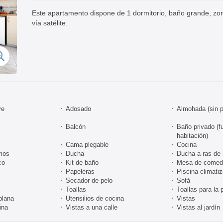
Este apartamento dispone de 1 dormitorio, baño grande, zon
vía satélite.
ve
Adosado
Almohada (sin 
Balcón
Baño privado (fu
habitación)
Cama plegable
Cocina
mos
Ducha
Ducha a ras de 
co
Kit de baño
Mesa de comed
Papeleras
Piscina climati
Secador de pelo
Sofá
Toallas
Toallas para la 
plana
Utensilios de cocina
Vistas
ina
Vistas a una calle
Vistas al jardín