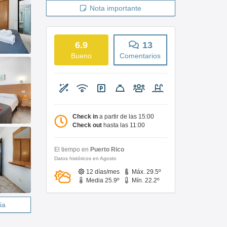
Nota importante
6.9
13
Bueno
Comentarios
Check in
a partir de las 15:00
Check out
hasta las 11:00
El tiempo en
Puerto Rico
Datos históricos en Agosto
12 días/mes
Máx. 29.5º
Media 25.9º
Mín. 22.2º
ia