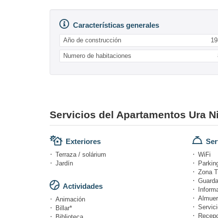
Características generales
Año de construcción
19
Numero de habitaciones
Servicios del Apartamentos Ura N
Exteriores
Ser
Terraza / solárium
WiFi
Jardín
Parking
Zona T
Guarda
Actividades
Informa
Almuer
Animación
Servici
Billar*
Recepc
Biblioteca