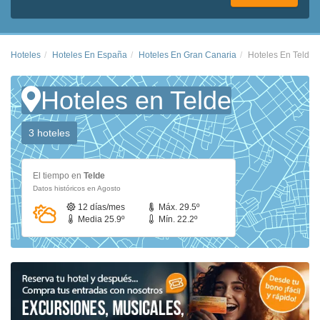
Hoteles
Hoteles En España
Hoteles En Gran Canaria
Hoteles En Telde
Hoteles en Telde
3 hoteles
El tiempo en
Telde
Datos históricos en Agosto
12 días/mes
Máx. 29.5º
Media 25.9º
Mín. 22.2º