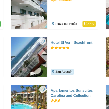
Apartamentos
Playa del Inglés
4.9
Hotel El Veril Beachfront
San Agustín
w
Apartamentos Sunsuites
Carolina and Collection