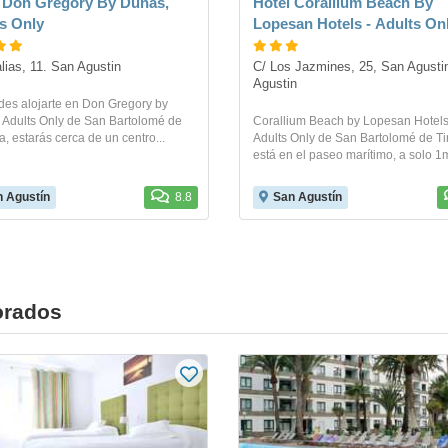
 Don Gregory By Dunas,
Hotel Corallium Beach By
s Only
Lopesan Hotels - Adults On
lias, 11. San Agustin
C/ Los Jazmines, 25, San Agustin
Agustin
des alojarte en Don Gregory by
 Adults Only de San Bartolomé de
Corallium Beach by Lopesan Hotels
a, estarás cerca de un centro...
Adults Only de San Bartolomé de Ti
está en el paseo marítimo, a solo 1m
 Agustín
8.8
San Agustín
orados