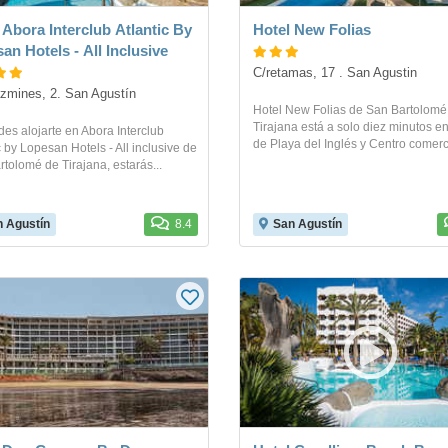
 Abora Interclub Atlantic By
Hotel New Folias
an Hotels - All Inclusive
C/retamas, 17 . San Agustin
zmines, 2. San Agustín
Hotel New Folias de San Bartolomé
Tirajana está a solo diez minutos e
des alojarte en Abora Interclub
de Playa del Inglés y Centro comerci
c by Lopesan Hotels - All inclusive de
tolomé de Tirajana, estarás...
 Agustín
8.4
San Agustín