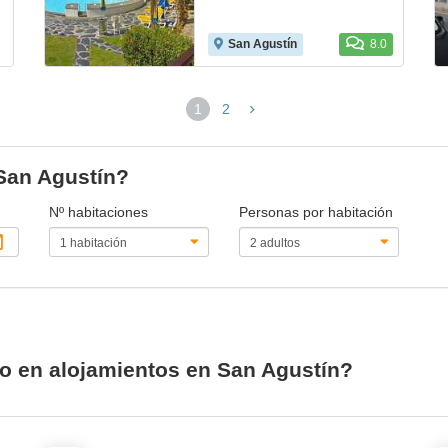
San Agustín
8.0
1
2
(página
actual)
 San Agustín?
Nº habitaciones
Personas por habitación
io en alojamientos en San Agustín?