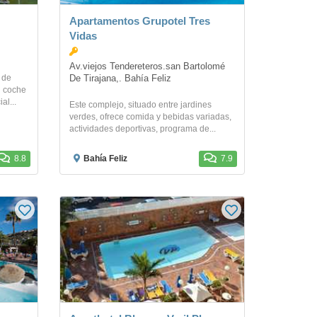
Apartamentos Grupotel Tres
Vidas
Av.viejos Tendereteros.san Bartolomé 
 de
De Tirajana,. Bahía Feliz
n coche
al...
Este complejo, situado entre jardines
verdes, ofrece comida y bebidas variadas,
actividades deportivas, programa de...
8.8
Bahía Feliz
7.9