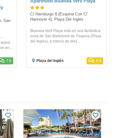
Aparthotel Bluesea Veril Playa
ly
C/ Hamburgo 8 (Esquina Con C/ 
Hannover 4). Playa Del Inglés
. San 
Bluesea Veril Playa está en una fantástica
zona de San Bartolomé de Tirajana (Playa
 -
del Inglés), a menos de diez...
rajana
in en...
7.6
Playa del Inglés
6.9