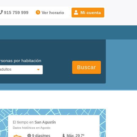
915 759 999
Ver horario
Mi cuenta
rsonas por habitación
Buscar
El tiempo en
San Agustín
Datos históricos en Agosto
9 días/mes
Máx. 29.7º