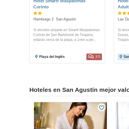
Hotel Smartr Maspalomas
Hotel
Corinto
Adult
Hamburgo 2. San Agustin
Las Da
Si decides alojarte en Smartr Maspalomas
Si deci
Corinto de San Bartolomé de Tirajana,
Dunas,
estarás cerca de la playa, a 1min a pie...
Tirajan
Playa del Inglés
3.5
San
Hoteles en San Agustín mejor val