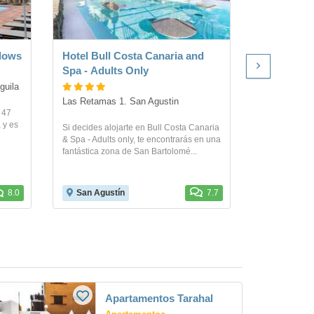
lows
Hotel Bull Costa Canaria and
Apartamen
Spa - Adults Only
guila
C/ Las Pitas
Las Retamas 1. San Agustin
 47
Este complej
 y es
Bartolomé de 
Si decides alojarte en Bull Costa Canaria
quince minuto
& Spa - Adults only, te encontrarás en una
Agustín...
fantástica zona de San Bartolomé...
8.0
San Agustín
7.7
Gran Can
Apartamentos Tarahal