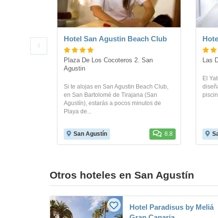
Hotel San Agustin Beach Club
Hote
Plaza De Los Cocoteros 2. San 
Las D
Agustin
El Yat
Si te alojas en San Agustin Beach Club,
diseñ
en San Bartolomé de Tirajana (San
piscin
Agustín), estarás a pocos minutos de
Playa de...
San Agustín
8.8
S
Otros hoteles en San Agustín
Hotel Paradisus by Meliá
Gran Canaria