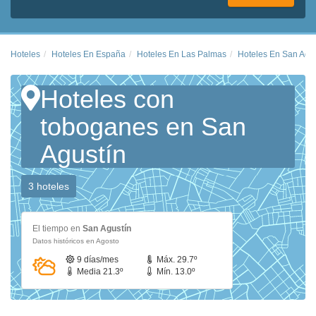
Hoteles
Hoteles En España
Hoteles En Las Palmas
Hoteles En San Agus
Hoteles con
toboganes en San
Agustín
3 hoteles
El tiempo en
San Agustín
Datos históricos en Agosto
9 días/mes
Máx. 29.7º
Media 21.3º
Mín. 13.0º