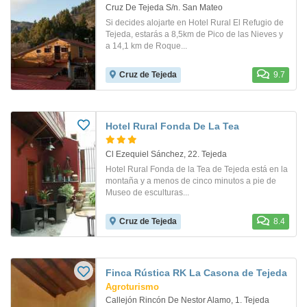
Cruz De Tejeda S/n. San Mateo
Si decides alojarte en Hotel Rural El Refugio de
Tejeda, estarás a 8,5km de Pico de las Nieves y
a 14,1 km de Roque...
Cruz de Tejeda
9.7
Hotel Rural Fonda De La Tea
Cl Ezequiel Sánchez, 22. Tejeda
Hotel Rural Fonda de la Tea de Tejeda está en la
montaña y a menos de cinco minutos a pie de
Museo de esculturas...
Cruz de Tejeda
8.4
Finca Rústica RK La Casona de Tejeda
Agroturismo
Callejón Rincón De Nestor Alamo, 1. Tejeda