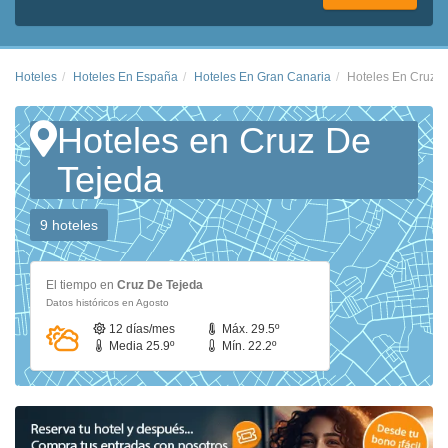
Hoteles
Hoteles En España
Hoteles En Gran Canaria
Hoteles En Cruz D
Hoteles en Cruz De
Tejeda
9 hoteles
El tiempo en
Cruz De Tejeda
Datos históricos en Agosto
12 días/mes
Máx. 29.5º
Media 25.9º
Mín. 22.2º