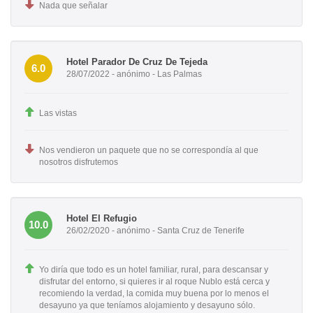
Nada que señalar
Hotel Parador De Cruz De Tejeda
6.0
28/07/2022 - anónimo - Las Palmas
Las vistas
Nos vendieron un paquete que no se correspondía al que
nosotros disfrutemos
Hotel El Refugio
10.0
26/02/2020 - anónimo - Santa Cruz de Tenerife
Yo diría que todo es un hotel familiar, rural, para descansar y
disfrutar del entorno, si quieres ir al roque Nublo está cerca y
recomiendo la verdad, la comida muy buena por lo menos el
desayuno ya que teníamos alojamiento y desayuno sólo.