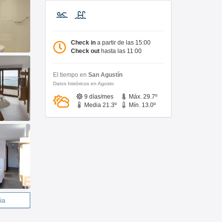
Check in
a partir de las 15:00
Check out
hasta las 11:00
El tiempo en
San Agustín
Datos históricos en Agosto
9 días/mes
Máx. 29.7º
Media 21.3º
Mín. 13.0º
ia