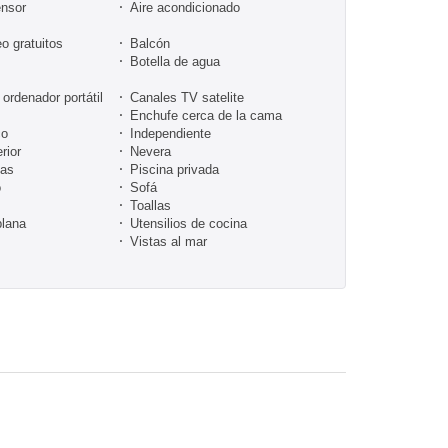
nsor
Aire acondicionado
o gratuitos
Balcón
Botella de agua
 ordenador portátil
Canales TV satelite
Enchufe cerca de la cama
co
Independiente
rior
Nevera
tas
Piscina privada
o
Sofá
Toallas
plana
Utensilios de cocina
Vistas al mar