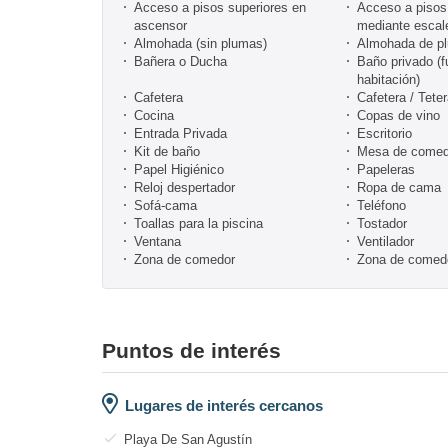
Acceso a pisos superiores en
Acceso a pisos 
ascensor
mediante escal
Almohada (sin plumas)
Almohada de p
Bañera o Ducha
Baño privado (f
habitación)
Cafetera
Cafetera / Tete
Cocina
Copas de vino
Entrada Privada
Escritorio
Kit de baño
Mesa de comed
Papel Higiénico
Papeleras
Reloj despertador
Ropa de cama
Sofá-cama
Teléfono
Toallas para la piscina
Tostador
Ventana
Ventilador
Zona de comedor
Zona de comedo
Puntos de interés
Lugares de interés cercanos
Playa De San Agustín