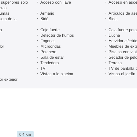
superiores sólo
Acceso con llave
Acceso en asce
eras
lumas
Armario
Artículos de ase
uera de la
Bidé
Bidet
ra
Caja fuerte
Caja fuerte para
Detector de humos
Ducha
Fogones
Hervidor eléctri
or
Microondas
Muebles de exte
Perchero
Piscina con vis
Sala de estar
Secador de pel
Tendedero
Terraza
TV
TV de pantalla 
Vistas a la piscina
Vistas al jardín
r exterior
0,4 Km