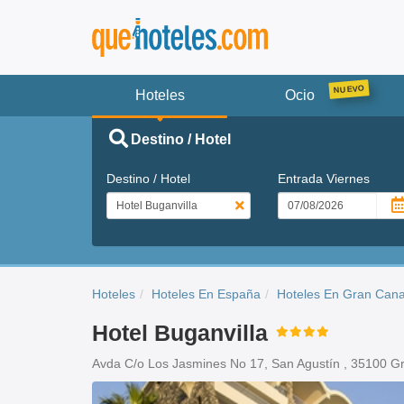
Hoteles
Ocio
Destino / Hotel
Destino / Hotel
Entrada
Viernes
Hoteles
Hoteles En España
Hoteles En Gran Cana
Hotel Buganvilla
Avda C/o Los Jasmines No 17, San Agustín , 35100 G