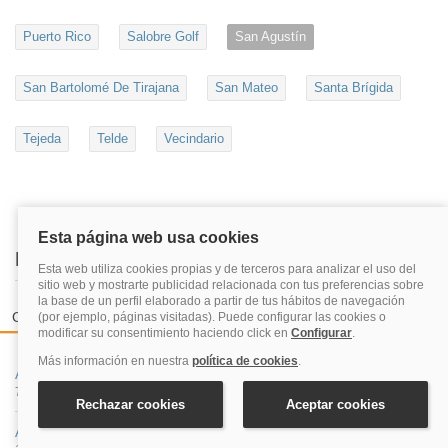
Puerto Rico
Salobre Golf
San Agustín
San Bartolomé De Tirajana
San Mateo
Santa Brígida
Tejeda
Telde
Vecindario
Destinos más populares en Quehoteles
Ciudades españolas
Zonas de playas más reservadas
Costa
A Coruña
71 hoteles
Albacete