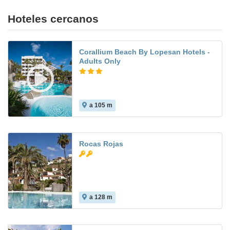
Hoteles cercanos
Corallium Beach By Lopesan Hotels -
Adults Only
a 105 m
7.6
Rocas Rojas
a 128 m
7.1