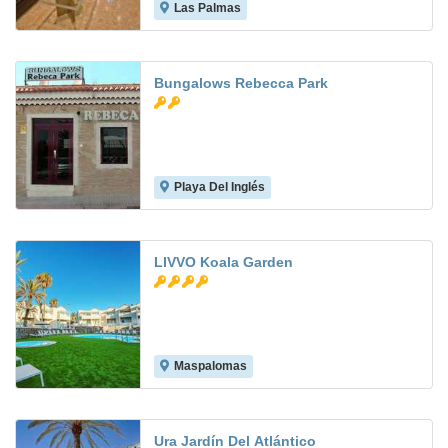
Las Palmas
7.0
Bungalows Rebecca Park
Playa Del Inglés
7.7
LIVVO Koala Garden
Maspalomas
8.2
Ura Jardín Del Atlántico