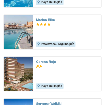
Playa Del Inglés
6.9
Marina Elite
Patalavaca / Arguineguín
7.2
Corona Roja
Playa Del Inglés
6.8
Servatur Waikiki