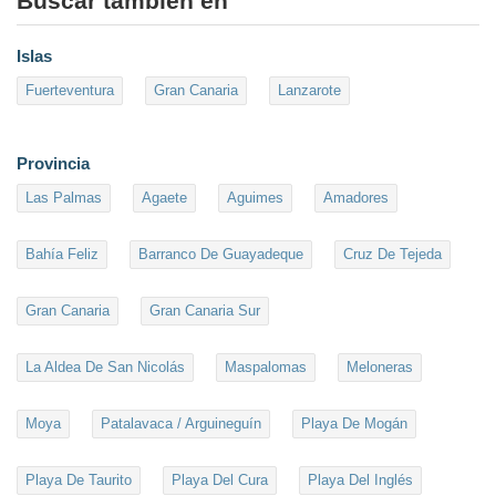
Buscar también en
Islas
Fuerteventura
Gran Canaria
Lanzarote
Provincia
Las Palmas
Agaete
Aguimes
Amadores
Bahía Feliz
Barranco De Guayadeque
Cruz De Tejeda
Gran Canaria
Gran Canaria Sur
La Aldea De San Nicolás
Maspalomas
Meloneras
Moya
Patalavaca / Arguineguín
Playa De Mogán
Playa De Taurito
Playa Del Cura
Playa Del Inglés