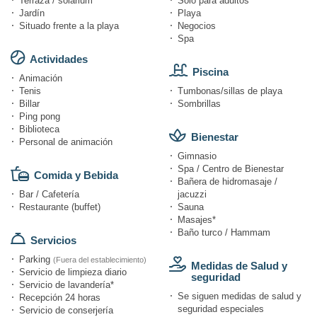
Terraza / solárium
Solo para adultos
Jardín
Playa
Situado frente a la playa
Negocios
Spa
Actividades
Piscina
Animación
Tenis
Tumbonas/sillas de playa
Billar
Sombrillas
Ping pong
Biblioteca
Bienestar
Personal de animación
Gimnasio
Spa / Centro de Bienestar
Comida y Bebida
Bañera de hidromasaje /
Bar / Cafetería
jacuzzi
Restaurante (buffet)
Sauna
Masajes*
Baño turco / Hammam
Servicios
Parking
(Fuera del establecimiento)
Medidas de Salud y
Servicio de limpieza diario
seguridad
Servicio de lavandería*
Se siguen medidas de salud y
Recepción 24 horas
seguridad especiales
Servicio de conserjería