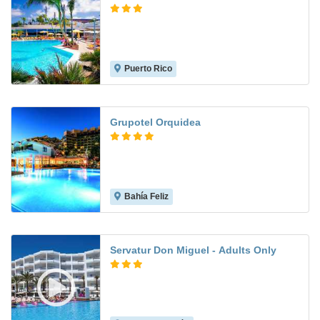
Puerto Rico
6.2
Grupotel Orquidea
Bahía Feliz
8.9
Servatur Don Miguel - Adults Only