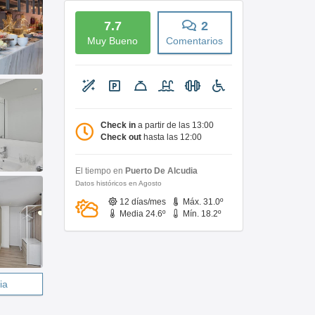
7.7
2
Muy Bueno
Comentarios
Check in
a partir de las 13:00
Check out
hasta las 12:00
El tiempo en
Puerto De Alcudia
Datos históricos en Agosto
12 días/mes
Máx. 31.0º
Media 24.6º
Mín. 18.2º
ia