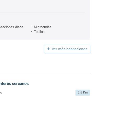
itaciones diaria
Microondas
Toallas
Ver más habitaciones
nterés cercanos
vo
1,8 Km