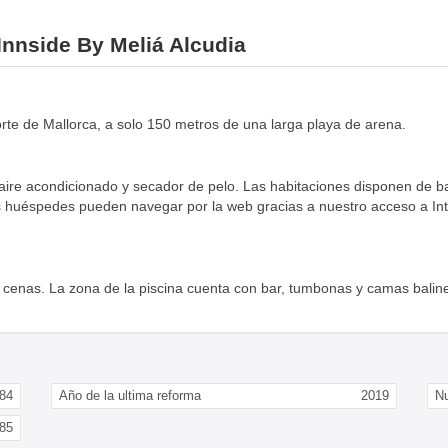
 Innside By Meliá Alcudia
orte de Mallorca, a solo 150 metros de una larga playa de arena.
ire acondicionado y secador de pelo. Las habitaciones disponen de bal
uéspedes pueden navegar por la web gracias a nuestro acceso a Interne
 cenas. La zona de la piscina cuenta con bar, tumbonas y camas balines
84
Año de la ultima reforma
2019
N
85