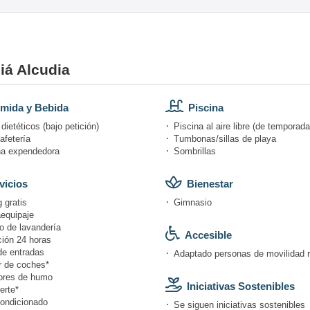
iá Alcudia
mida y Bebida
Piscina
ietéticos (bajo petición)
Piscina al aire libre (de temporada
afetería
Tumbonas/sillas de playa
a expendedora
Sombrillas
vicios
Bienestar
 gratis
Gimnasio
equipaje
o de lavandería
Accesible
ión 24 horas
de entradas
Adaptado personas de movilidad 
r de coches*
ores de humo
Iniciativas Sostenibles
erte*
condicionado
Se siguen iniciativas sostenibles