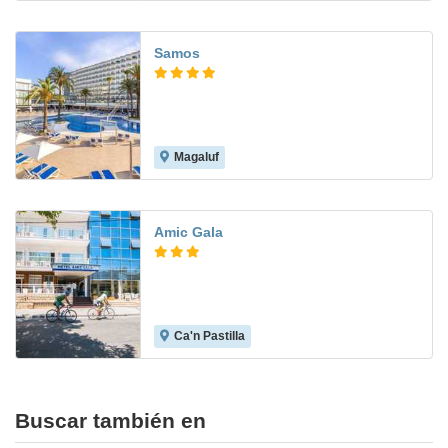
Samos
Magaluf
8.8
Amic Gala
Ca'n Pastilla
7.2
Buscar también en