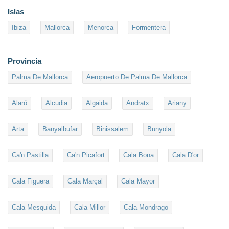
Islas
Ibiza
Mallorca
Menorca
Formentera
Provincia
Palma De Mallorca
Aeropuerto De Palma De Mallorca
Alaró
Alcudia
Algaida
Andratx
Ariany
Arta
Banyalbufar
Binissalem
Bunyola
Ca'n Pastilla
Ca'n Picafort
Cala Bona
Cala D'or
Cala Figuera
Cala Marçal
Cala Mayor
Cala Mesquida
Cala Millor
Cala Mondrago