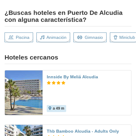
¿Buscas hoteles en Puerto De Alcudia
con alguna característica?
Piscina
Animación
Gimnasio
Miniclub
Hoteles cercanos
Innside By Meliá Alcudia
a 49 m
7.7
Thb Bamboo Alcudia - Adults Only