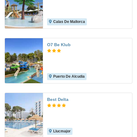
Calas De Mallorca
7.7
O7 Be Klub
Puerto De Alcudia
6.1
Best Delta
Llucmajor
8.4