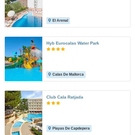
El Arenal
6.6
Hyb Eurocalas Water Park
Calas De Mallorca
8.3
Club Cala Ratjada
Playas De Capdepera
6.5