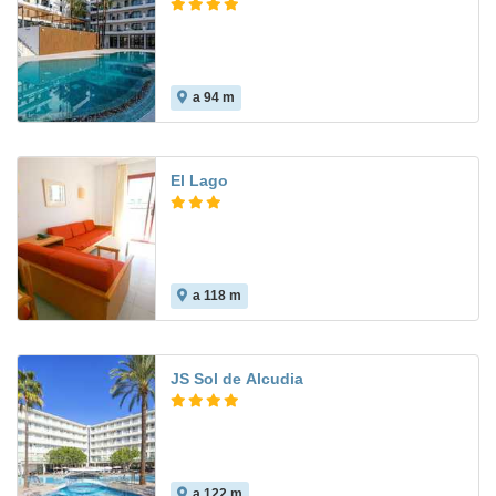
a 94 m
El Lago
a 118 m
JS Sol de Alcudia
a 122 m
8.7