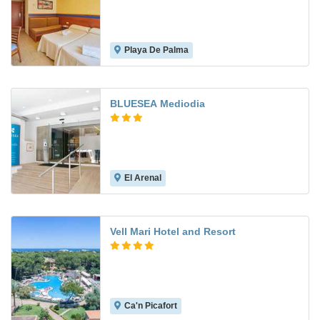
Playa De Palma
6.5
BLUESEA Mediodia
El Arenal
6.4
Vell Mari Hotel and Resort
Ca'n Picafort
7.8