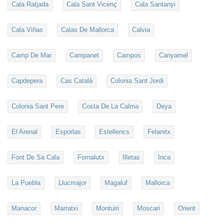
Cala Ratjada
Cala Sant Vicenç
Cala Santanyi
Cala Viñas
Calas De Mallorca
Calvia
Camp De Mar
Campanet
Campos
Canyamel
Capdepera
Cas Català
Colonia Sant Jordi
Colonia Sant Pere
Costa De La Calma
Deya
El Arenal
Esporlas
Estellencs
Felanitx
Font De Sa Cala
Fornalutx
Illetas
Inca
La Puebla
Llucmajor
Magaluf
Mallorca
Manacor
Marratxi
Montuiri
Moscari
Orient