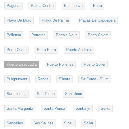
Paguera
Palma Centro
Palmanova
Petra
Playa De Muro
Playa De Palma
Playas De Capdepera
Pollensa
Porreres
Portals Nous
Porto Colom
Porto Cristo
Porto Petro
Puerto Andraitx
Puerto De Alcudia
Puerto Pollensa
Puerto Soller
Puigpunyent
Randa
S'horta
Sa Coma - S'illot
San Llorenç
San Telmo
Sant Joan
Santa Margarita
Santa Ponsa
Santanyí
Selva
Sencelles
Ses Salines
Sineu
Soller