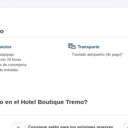
mo
vicios
Transporte
equipaje
Traslado aeropuerto (de pago)*
ión 24 horas
o de conserjería
de entradas
io en el Hotel Boutique Tremo?
Consigue saldo para tus próximas reservas